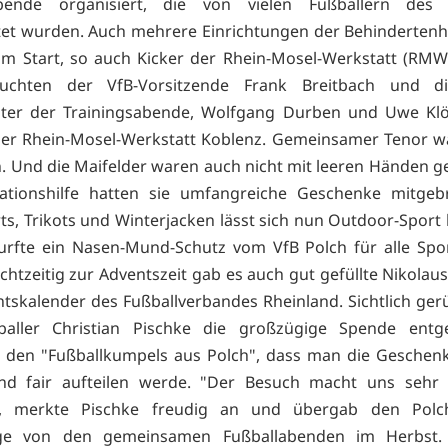
Abende organisiert, die von vielen Fußballern des 
tet wurden. Auch mehrere Einrichtungen der Behindertenh
am Start, so auch Kicker der Rhein-Mosel-Werkstatt (RMW
suchten der VfB-Vorsitzende Frank Breitbach und d
iter der Trainingsabende, Wolfgang Durben und Uwe Klöc
der Rhein-Mosel-Werkstatt Koblenz. Gemeinsamer Tenor w
n. Und die Maifelder waren auch nicht mit leeren Händen
vationshilfe hatten sie umfangreiche Geschenke mitgebr
rts, Trikots und Winterjacken lässt sich nun Outdoor-Sport 
rfte ein Nasen-Mund-Schutz vom VfB Polch für alle Spor
echtzeitig zur Adventszeit gab es auch gut gefüllte Nikolau
tskalender des Fußballverbandes Rheinland. Sichtlich ge
aller Christian Pischke die großzügige Spende ent
 den "Fußballkumpels aus Polch", dass man die Geschenk
nd fair aufteilen werde. "Der Besuch macht uns sehr 
h", merkte Pischke freudig an und übergab den Polc
age von den gemeinsamen Fußballabenden im Herbst.