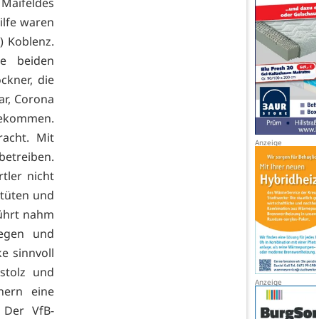
Maifeldes
ilfe waren
) Koblenz.
ie beiden
kner, die
ar, Corona
 gekommen.
acht. Mit
betreiben.
tler nicht
stüten und
rührt nahm
gegen und
e sinnvoll
stolz und
hern eine
 Der VfB-