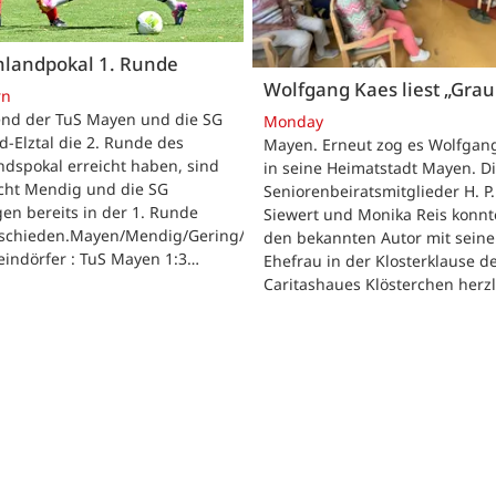
nlandpokal 1. Runde
Wolfgang Kaes liest „Grau
rn
nd der TuS Mayen und die SG
Monday
d-Elztal die 2. Runde des
Mayen. Erneut zog es Wolfgan
dspokal erreicht haben, sind
in seine Heimatstadt Mayen. D
acht Mendig und die SG
Seniorenbeiratsmitglieder H. P.
gen bereits in der 1. Runde
Siewert und Monika Reis konn
schieden.Mayen/Mendig/Gering/Ettringen.
den bekannten Autor mit seine
eindörfer : TuS Mayen 1:3…
Ehefrau in der Klosterklause d
Caritashaues Klösterchen herz