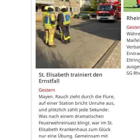
Rhei
Geste
Währe
Maifel
Verban
Eintr
Ettrin
ausge
SG Rh
St. Elisabeth trainiert den
Ernstfall
Gestern
Mayen. Rauch zieht durch die Flure,
auf einer Station bricht Unruhe aus,
und plötzlich zählt jede Sekunde:
Was nach einem dramatischen
Feuerwehreinsatz klingt, war im St.
Elisabeth Krankenhaus zum Glück
nur eine Übung. Gemeinsam mit