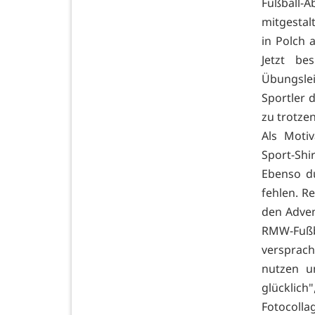
Fußball-
mitgestal
in Polch 
Jetzt be
Übungsle
Sportler 
zu trotze
Als Moti
Sport-Shi
Ebenso du
fehlen. R
den Adven
RMW-Fußb
versprach
nutzen u
glücklic
Fotocoll