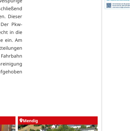
eispurige
schließend
en. Dieser
. Der Pkw-
cht in die
ke ein. Am
teilungen
e Fahrbahn
reinigung
aufgehoben
Mendig