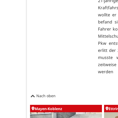
21-jähri
Kraftfahr
wollte er
befand si
Fahrer ko
Mittelsch
Pkw ents
erlitt de
musste w
zeitweise
werden
Nach oben
Mayen-Koblenz
Ettr