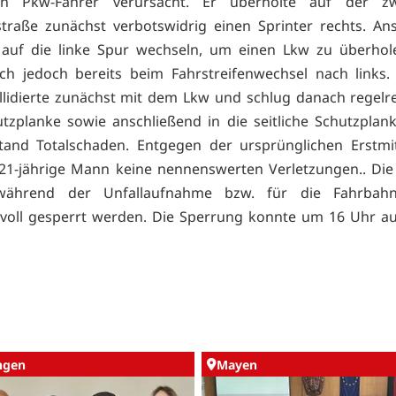
gen Pkw-Fahrer verursacht. Er überholte auf der zw
straße zunächst verbotswidrig einen Sprinter rechts. An
 auf die linke Spur wechseln, um einen Lkw zu überhol
ch jedoch bereits beim Fahrstreifenwechsel nach links
llidierte zunächst mit dem Lkw und schlug danach regelre
utzplanke sowie anschließend in die seitliche Schutzplan
tand Totalschaden. Entgegen der ursprünglichen Erstmit
r 21-jährige Mann keine nennenswerten Verletzungen.. Di
ährend der Unfallaufnahme bzw. für die Fahrbahn
 voll gesperrt werden. Die Sperrung konnte um 16 Uhr 
ingen
Mayen