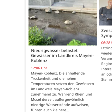
Zwisc
Symp
06:28
Ettrin
Niedrigwasser belastet
wieder
Gewässer im Landkreis Mayen-
Verans
Koblenz
Region
12:06 Uhr
Intere
Mayen-Koblenz. Die anhaltende
anlock
Trockenheit und die hohen
Steinm
Temperaturen setzen den Gewässern
im Landkreis Mayen-Koblenz
zunehmend zu. Während Rhein und
Mosel derzeit außergewöhnlich
niedrige Wasserstände aufweisen,
führen auch kleinere…