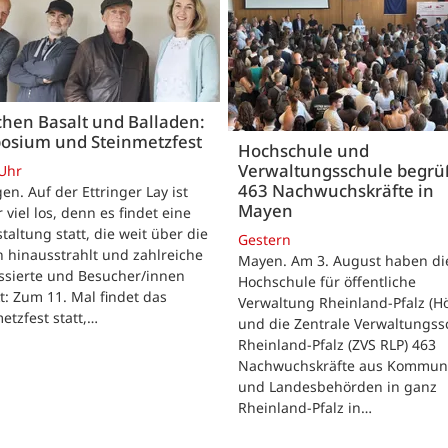
hen Basalt und Balladen:
osium und Steinmetzfest
Hochschule und
Verwaltungsschule begr
 Uhr
463 Nachwuchskräfte in
gen. Auf der Ettringer Lay ist
Mayen
 viel los, denn es findet eine
taltung statt, die weit über die
Gestern
 hinausstrahlt und zahlreiche
Mayen. Am 3. August haben di
ssierte und Besucher/innen
Hochschule für öffentliche
t: Zum 11. Mal findet das
Verwaltung Rheinland-Pfalz (H
etzfest statt,…
und die Zentrale Verwaltungss
Rheinland-Pfalz (ZVS RLP) 463
Nachwuchskräfte aus Kommun
und Landesbehörden in ganz
Rheinland-Pfalz in…