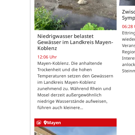
Zwisc
Symp
06:28
Ettrin
Niedrigwasser belastet
wieder
Gewässer im Landkreis Mayen-
Verans
Koblenz
Region
12:06 Uhr
Intere
Mayen-Koblenz. Die anhaltende
anlock
Trockenheit und die hohen
Steinm
Temperaturen setzen den Gewässern
im Landkreis Mayen-Koblenz
zunehmend zu. Während Rhein und
Mosel derzeit außergewöhnlich
niedrige Wasserstände aufweisen,
führen auch kleinere…
Mayen