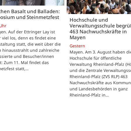
hen Basalt und Balladen:
osium und Steinmetzfest
Hochschule und
Verwaltungsschule begr
 Uhr
463 Nachwuchskräfte in
gen. Auf der Ettringer Lay ist
Mayen
 viel los, denn es findet eine
taltung statt, die weit über die
Gestern
 hinausstrahlt und zahlreiche
Mayen. Am 3. August haben di
ssierte und Besucher/innen
Hochschule für öffentliche
t: Zum 11. Mal findet das
Verwaltung Rheinland-Pfalz (H
etzfest statt,…
und die Zentrale Verwaltungss
Rheinland-Pfalz (ZVS RLP) 463
Nachwuchskräfte aus Kommun
und Landesbehörden in ganz
Rheinland-Pfalz in…