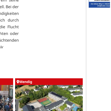
l. Bei der
digkeiten
ich durch
ie Flucht
chten oder
üchtenden
iv
Mendig