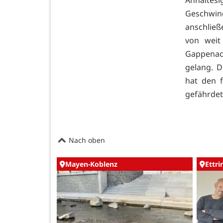
Geschwind
anschlie
von weit
Gappenac
gelang. D
hat den 
gefährdet
Nach oben
Mayen-Koblenz
Ettr