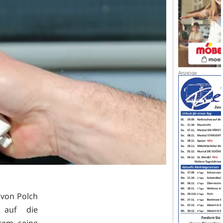
 von Polch
 auf die
trem seine