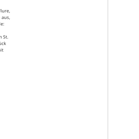
lure,
 aus,
de:
 St.
ück
it