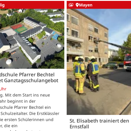
ig
Mayen
schule Pfarrer Bechtel
tet Ganztagsschulangebot
 Uhr
. Mit dem Start ins neue
ahr beginnt in der
chule Pfarrer Bechtel ein
Schulzeitalter. Die Erstklässler
ie ersten Schülerinnen und
St. Elisabeth trainiert den
r, die ein
Ernstfall