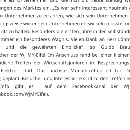
ahre als Unternehmer und die sich bis heute ständig w
ngen des Marktes ein. „Es war sehr interessant hautnah
n Unternehmer zu erfahren, wie sich sein Unternehmen 
ungsweise wie er sein Unternehmen entwickeln musste, 
itt zu halten. Besonders die ersten Jahre in der Selbständ
 immer ein besonderes Wagnis. Vielen Dank an Herr Löhm
ng und die gewährten Einblicke", so Guido Braun
cher der WJ MY-Eifel. Im Anschluss fand bei einer kleine
tliche Treffen der Wirtschaftsjunioren im Besprechung
Elektro" statt. Das nächste Monatstreffen ist für Di
 geplant. Besucher und Interessierte sind zu den Treffen e
 Info gibt es auf dem Facebookkanal der WJ 
book.com/WJMYEifel).