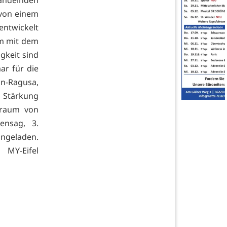
andelnden
 von einem
entwickelt
um mit dem
igkeit sind
ar für die
-Ragusa,
n Stärkung
sraum von
ensag, 3.
ingeladen.
MY-Eifel