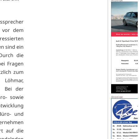
issprecher
g vor dem
essierten
en sind ein
Durch die
bei Fragen
zlich zum
f Löhmar,
. Bei der
ro- sowie
twicklung
Büro- und
ternehmen
rt auf die