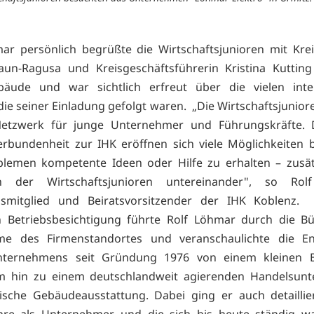
ar persönlich begrüßte die Wirtschaftsjunioren mit Kre
aun-Ragusa und Kreisgeschäftsführerin Kristina Kuttin
bäude und war sichtlich erfreut über die vielen inter
die seiner Einladung gefolgt waren. „Die Wirtschaftsjunior
Netzwerk für junge Unternehmer und Führungskräfte. 
erbundenheit zur IHK eröffnen sich viele Möglichkeiten 
blemen kompetente Ideen oder Hilfe zu erhalten – zusät
h der Wirtschaftsjunioren untereinander", so Rol
msmitglied und Beiratsvorsitzender der IHK Koblenz
n Betriebsbesichtigung führte Rolf Löhmar durch die Bü
me des Firmenstandortes und veranschaulichte die En
nternehmens seit Gründung 1976 von einem kleinen 
m hin zu einem deutschlandweit agierenden Handelsun
ische Gebäudeausstattung. Dabei ging er auch detaillie