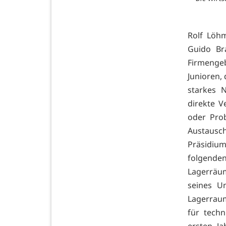
Rolf Löhm
Guido Br
Firmenge
Junioren, 
starkes 
direkte V
oder Pro
Austausc
Präsidiu
folgende
Lagerräu
seines U
Lagerrau
für techn