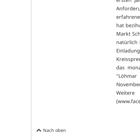
ersten J
Anforderu
erfahrene
hat bezih
Markt Schr
natürlich
Einladu
Kreisspre
das mona
"Löhmar 
November,
Weitere
(
www.face
Nach oben