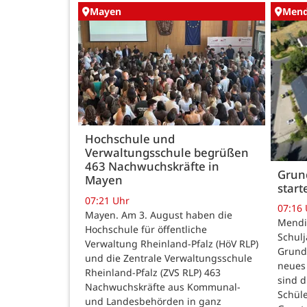
Mayen
Mend
Hochschule und
Verwaltungsschule begrüßen
463 Nachwuchskräfte in
Grund
Mayen
star
07:21 Uhr
07:16
Mayen. Am 3. August haben die
Mendig
Hochschule für öffentliche
Schulj
Verwaltung Rheinland-Pfalz (HöV RLP)
Grunds
und die Zentrale Verwaltungsschule
neues 
Rheinland-Pfalz (ZVS RLP) 463
sind d
Nachwuchskräfte aus Kommunal-
Schüle
und Landesbehörden in ganz