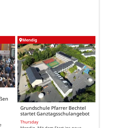
Mendig
üßen
Grundschule Pfarrer Bechtel
startet Ganztagsschulangebot
Thursday
e
Mendig. Mit dem Start ins neue