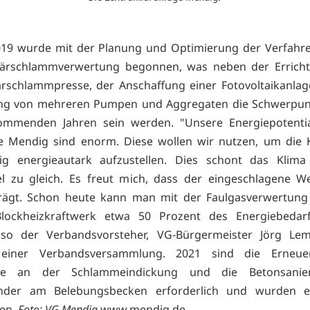
019 wurde mit der Planung und Optimierung der Verfahr
Klärschlammverwertung begonnen, was neben der Erricht
rschlammpresse, der Anschaffung einer Fotovoltaikanla
ng von mehreren Pumpen und Aggregaten die Schwerpu
ommenden Jahren sein werden. "Unsere Energiepotentia
e Mendig sind enorm. Diese wollen wir nutzen, um die 
istig energieautark aufzustellen. Dies schont das Klim
l zu gleich. Es freut mich, dass der eingeschlagene W
trägt. Schon heute kann man mit der Faulgasverwertun
lockheizkraftwerk etwa 50 Prozent des Energiebedarf
 so der Verbandsvorsteher, VG-Bürgermeister Jörg Lem
einer Verbandsversammlung. 2021 sind die Erneue
che an der Schlammeindickung und die Betonsanie
nder am Belebungsbecken erforderlich und wurden e
sen.
Foto: VG Mendig
www.mendig.de