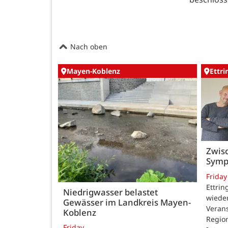
Nach oben
Mayen-Koblenz
Ettr
Zwisc
Symp
Friday
Ettrin
Niedrigwasser belastet
wieder
Gewässer im Landkreis Mayen-
Verans
Koblenz
Region
Friday