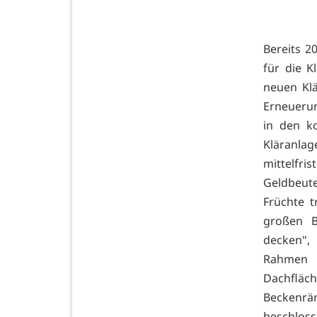
Bereits 2
für die 
neuen Klä
Erneueru
in den k
Kläranlag
mittelfr
Geldbeute
Früchte 
großen B
decken",
Rahmen 
Dachflä
Beckenrä
beschlos