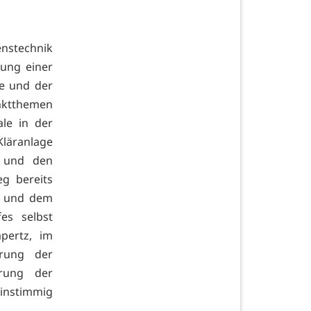
enstechnik
ung einer
ge und der
nktthemen
le in der
Kläranlage
a und den
eg bereits
g und dem
es selbst
pertz, im
rung der
rung der
instimmig