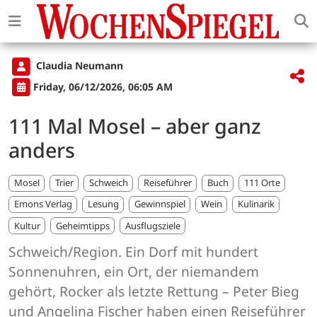
Claudia Neumann
Friday, 06/12/2026, 06:05 AM
111 Mal Mosel – aber ganz
anders
Mosel
Trier
Schweich
Reiseführer
Buch
111 Orte
Emons Verlag
Lesung
Gewinnspiel
Wein
Kulinarik
Kultur
Geheimtipps
Ausflugsziele
Schweich/Region. Ein Dorf mit hundert
Sonnenuhren, ein Ort, der niemandem
gehört, Rocker als letzte Rettung – Peter Bieg
und Angelina Fischer haben einen Reiseführer