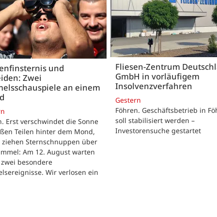
Fliesen-Zentrum Deutsch
enfinsternis und
GmbH in vorläufigem
iden: Zwei
Insolvenzverfahren
elsschauspiele an einem
nd
Gestern
Föhren. Geschäftsbetrieb in Fö
rn
soll stabilisiert werden –
. Erst verschwindet die Sonne
Investorensuche gestartet
oßen Teilen hinter dem Mond,
r ziehen Sternschnuppen über
immel: Am 12. August warten
h zwei besondere
sereignisse. Wir verlosen ein