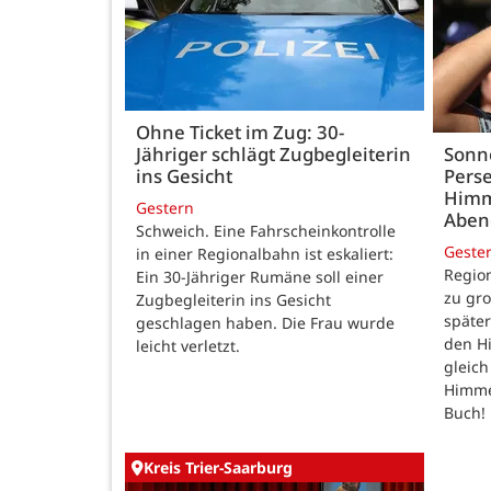
Ohne Ticket im Zug: 30-
Jähriger schlägt Zugbegleiterin
Sonn
ins Gesicht
Perse
Himm
Gestern
Abe
Schweich. Eine Fahrscheinkontrolle
Geste
in einer Regionalbahn ist eskaliert:
Region
Ein 30-Jähriger Rumäne soll einer
zu gr
Zugbegleiterin ins Gesicht
späte
geschlagen haben. Die Frau wurde
den H
leicht verletzt.
gleic
Himmel
Buch!
Kreis Trier-Saarburg