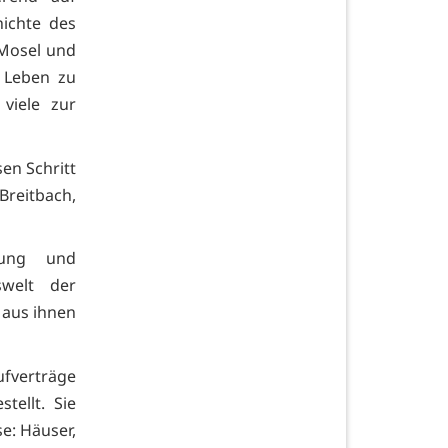
ichte des
Mosel und
s Leben zu
viele zur
en Schritt
Breitbach,
rung und
swelt der
 aus ihnen
ufverträge
ellt. Sie
e: Häuser,