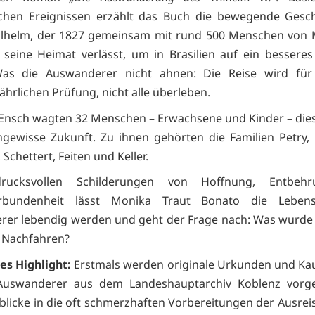
schen Ereignissen erzählt das Buch die bewegende Gesch
ilhelm, der 1827 gemeinsam mit rund 500 Menschen von 
seine Heimat verlässt, um in Brasilien auf ein bessere
Was die Auswanderer nicht ahnen: Die Reise wird für 
ährlichen Prüfung, nicht alle überleben.
Ensch wagten 32 Menschen – Erwachsene und Kinder – dies
ngewisse Zukunft. Zu ihnen gehörten die Familien Petry, 
 Schettert, Feiten und Keller.
drucksvollen Schilderungen von Hoffnung, Entbeh
rbundenheit lässt Monika Traut Bonato die Leben
er lebendig werden und geht der Frage nach: Was wurde
 Nachfahren?
s Highlight:
Erstmals werden originale Urkunden und Ka
Auswanderer aus dem Landeshauptarchiv Koblenz vorgest
blicke in die oft schmerzhaften Vorbereitungen der Ausreis