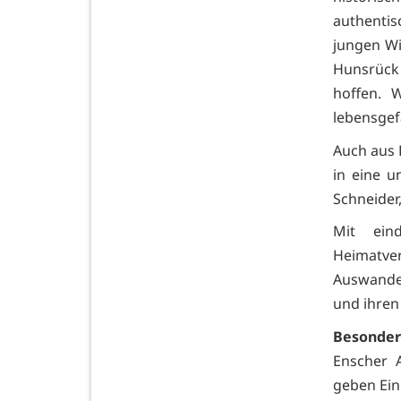
authenti
jungen W
Hunsrück 
hoffen. 
lebensgef
Auch aus 
in eine u
Schneider,
Mit ein
Heimatve
Auswander
und ihren
Besondere
Enscher 
geben Ein