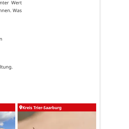
nter Wert
önnen. Was
n
ltung.
Kreis Trier-Saarburg