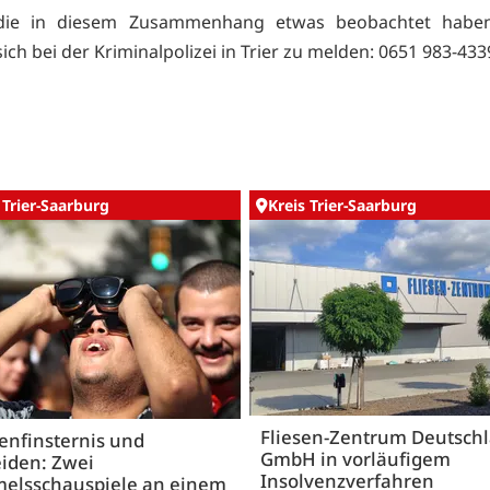
die in diesem Zusammenhang etwas beobachtet habe
ich bei der Kriminalpolizei in Trier zu melden: 0651 983-433
 Trier-Saarburg
Kreis Trier-Saarburg
Fliesen-Zentrum Deutsch
enfinsternis und
GmbH in vorläufigem
iden: Zwei
Insolvenzverfahren
elsschauspiele an einem