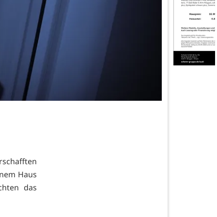
erschafften
einem Haus
chten das