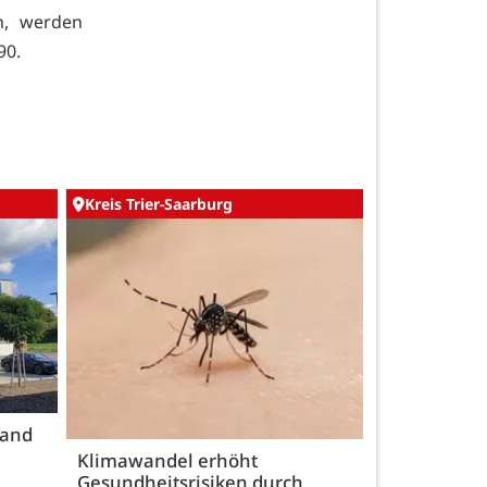
n, werden
90.
Kreis Trier-Saarburg
land
Klimawandel erhöht
Gesundheitsrisiken durch