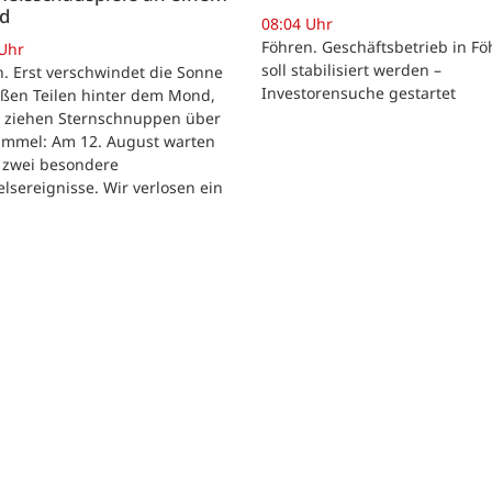
nd
08:04 Uhr
Föhren. Geschäftsbetrieb in Fö
 Uhr
soll stabilisiert werden –
. Erst verschwindet die Sonne
Investorensuche gestartet
oßen Teilen hinter dem Mond,
r ziehen Sternschnuppen über
immel: Am 12. August warten
h zwei besondere
sereignisse. Wir verlosen ein