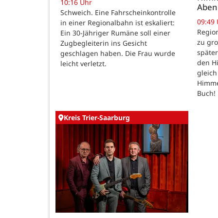
10:16 Uhr
Abe
Schweich. Eine Fahrscheinkontrolle
09:49
in einer Regionalbahn ist eskaliert:
Region
Ein 30-Jähriger Rumäne soll einer
zu gr
Zugbegleiterin ins Gesicht
späte
geschlagen haben. Die Frau wurde
den H
leicht verletzt.
gleic
Himmel
Buch!
Kreis Trier-Saarburg