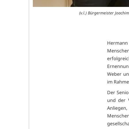
(v.l.) Bürgermeister Joach
Hermann H
Mensche
erfolgr
Ernennung
Weber un
im Rahmen
Der Senio
und der 
Anliegen,
Menschen 
gesellsch