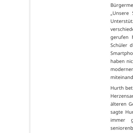
Bürgerme
„Unsere 
Unterstü
verschied
gerufen 
Schüler d
Smartphon
haben ni
modernen
miteinand
Hurth bet
Herzensan
älteren G
sagte Hur
immer g
seniorenb