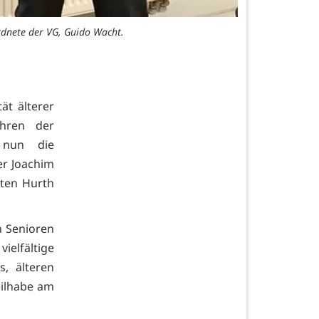
rdnete der VG, Guido Wacht.
ät älterer
hren der
 nun die
er Joachim
ten Hurth
n Senioren
ielfältige
s, älteren
eilhabe am