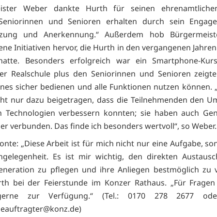
ister Weber dankte Hurth für seinen ehrenamtlichen
Seniorinnen und Senioren erhalten durch sein Engage
tzung und Anerkennung.“ Außerdem hob Bürgermeis
ene Initiativen hervor, die Hurth in den vergangenen Jahren
hatte. Besonders erfolgreich war ein Smartphone-Kur
er Realschule plus den Seniorinnen und Senioren zeigte
es sicher bedienen und alle Funktionen nutzen können. 
cht nur dazu beigetragen, dass die Teilnehmenden den U
 Technologien verbessern konnten; sie haben auch Gen
er verbunden. Das finde ich besonders wertvoll“, so Weber.
onte: „Diese Arbeit ist für mich nicht nur eine Aufgabe, so
gelegenheit. Es ist mir wichtig, den direkten Austaus
eneration zu pflegen und ihre Anliegen bestmöglich zu v
th bei der Feierstunde im Konzer Rathaus. „Für Fragen
erne zur Verfügung.“ (Tel.: 0170 278 2677 oder
eauftragter@konz.de)