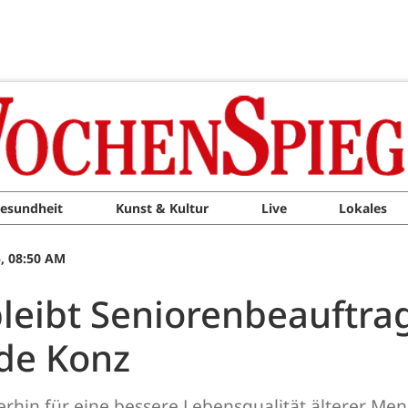
esundheit
Kunst & Kultur
Live
Lokales
, 08:50 AM
eibt Seniorenbeauftrag
de Konz
erhin für eine bessere Lebensqualität älterer M