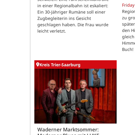
Friday
in einer Regionalbahn ist eskaliert:
Region
Ein 30-Jähriger Rumäne soll einer
zu gr
Zugbegleiterin ins Gesicht
späte
geschlagen haben. Die Frau wurde
den H
leicht verletzt.
gleic
Himmel
Buch!
Kreis Trier-Saarburg
Waderner Marktsommer: