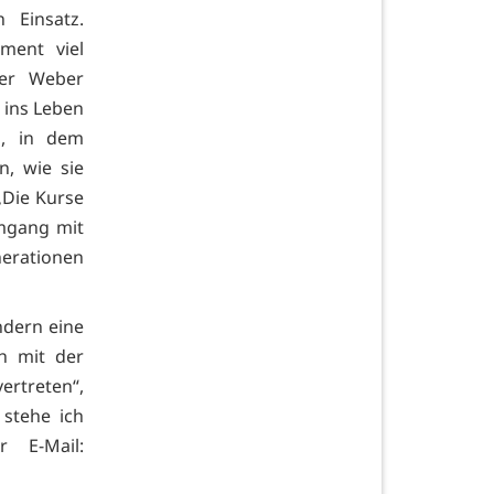
 Einsatz
.
ment viel
ter Weber
 ins
Leben
s, in dem
n, wie sie
„Die Kurse
mgang mit
erationen
ndern eine
ch mit der
ertreten“,
 stehe ich
 E-Mail: