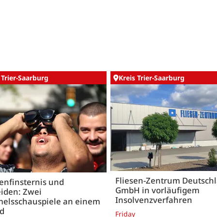
 Trier-Saarburg
Kreis Trier-Saarburg
Fliesen-Zentrum Deutsch
enfinsternis und
GmbH in vorläufigem
iden: Zwei
Insolvenzverfahren
elsschauspiele an einem
nd
Friday