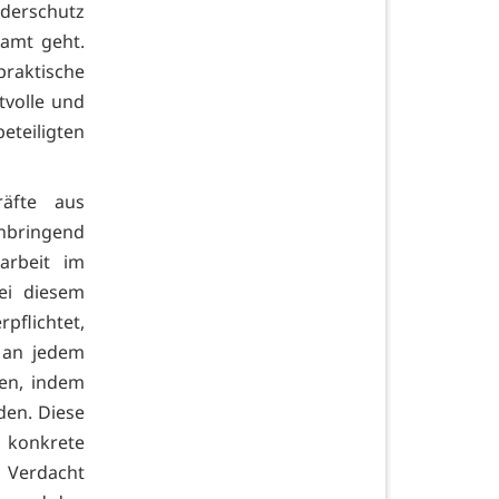
nderschutz
amt geht.
raktische
tvolle und
eteiligten
räfte aus
nnbringend
arbeit im
ei diesem
pflichtet,
 an jedem
en, indem
den. Diese
konkrete
 Verdacht