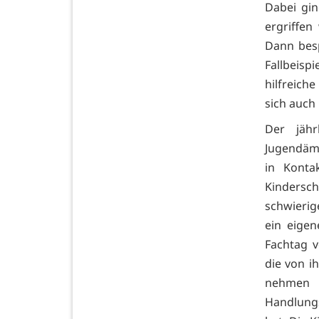
Dabei gin
ergriffe
Dann bes
Fallbeisp
hilfreich
sich auch
Der jähr
Jugendämt
in Konta
Kindersc
schwierig
ein eige
Fachtag 
die von i
nehmen 
Handlung