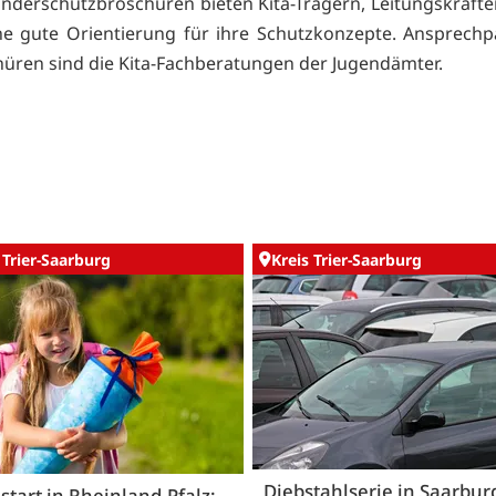
Kinderschutzbroschüren bieten Kita-Trägern, Leitungskräft
e gute Orientierung für ihre Schutzkonzepte. Ansprechp
hüren sind die Kita-Fachberatungen der Jugendämter.
 Trier-Saarburg
Kreis Trier-Saarburg
Diebstahlserie in Saarbur
start in Rheinland-Pfalz: