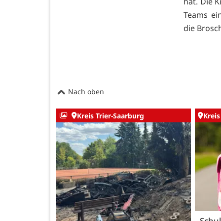
hat. Die 
Teams ein
die Brosc
Nach oben
Kreis Trier-Saarburg
Kreis
Schul