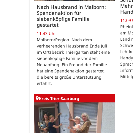
Mehr
Nach Hausbrand in Malborn:
Hand
Spendenaktion für
siebenköpfige Familie
11:09
gestartet
Rheinl
am Mon
11:43 Uhr
Land n
Malborn/Region. Nach dem
Schwe
verheerenden Hausbrand Ende Juli
Lehrk
im Ortsbezirk Thiergarten steht eine
Handy
siebenköpfige Familie vor dem
Sprac
Neuanfang. Ein Freund der Familie
Inform
hat eine Spendenaktion gestartet,
Mittel
die bereits große Unterstützung
erfährt.
Kreis Trier-Saarburg