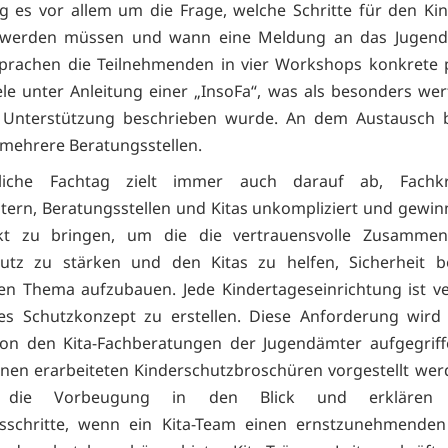
g es vor allem um die Frage, welche Schritte für den Ki
n werden müssen und wann eine Meldung an das Jugend
prachen die Teilnehmenden in vier Workshops konkrete p
iele unter Anleitung einer „InsoFa“, was als besonders wer
e Unterstützung beschrieben wurde. An dem Austausch b
 mehrere Beratungsstellen.
liche Fachtag zielt immer auch darauf ab, Fachk
ern, Beratungsstellen und Kitas unkompliziert und gewi
kt zu bringen, um die die vertrauensvolle Zusammen
hutz zu stärken und den Kitas zu helfen, Sicherheit b
en Thema aufzubauen. Jede Kindertageseinrichtung ist ver
nes Schutzkonzept zu erstellen. Diese Anforderung wird
von den Kita-Fachberatungen der Jugendämter aufgegriff
hnen erarbeiteten Kinderschutzbroschüren vorgestellt wer
die Vorbeugung in den Blick und erklären 
sschritte, wenn ein Kita-Team einen ernstzunehmenden