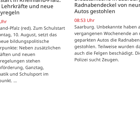
Radnabendeckel von neu
 Lehrkräfte und neue
Autos gestohlen
yregeln
08:53 Uhr
 Uhr
Saarburg. Unbekannte haben 
and-Pfalz (red). Zum Schulstart
vergangenen Wochenende an 
tag, 10. August, setzt das
geparkten Autos die Radnaben
eue bildungspolitische
gestohlen. Teilweise wurden d
rpunkte: Neben zusätzlichen
auch die Felgen beschädigt. Di
räften und neuen
Polizei sucht Zeugen.
regelungen stehen
hförderung, Ganztag,
atik und Schulsport im
punkt. …