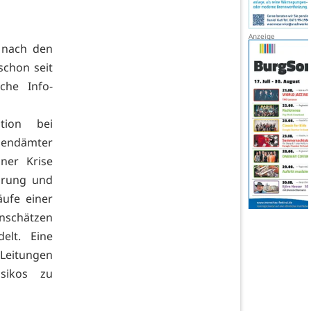
 nach den
schon seit
che Info-
tion bei
ugendämter
iner Krise
barung und
ufe einer
inschätzen
elt. Eine
 Leitungen
sikos zu