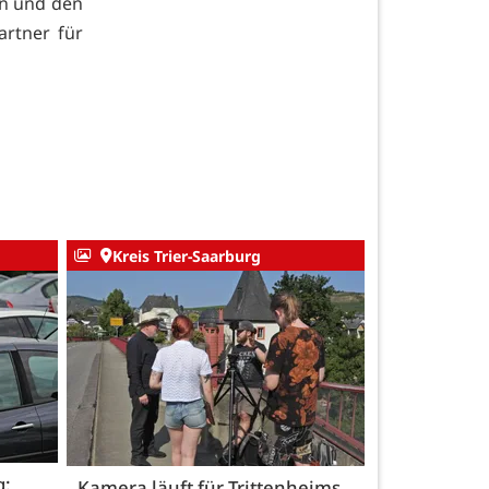
en und den
artner für
Kreis Trier-Saarburg
g:
Kamera läuft für Trittenheims