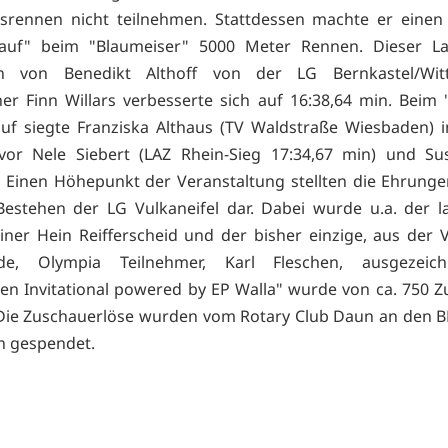
srennen nicht teilnehmen. Stattdessen machte er einen
slauf" beim "Blaumeiser" 5000 Meter Rennen. Dieser L
 von Benedikt Althoff von der LG Bernkastel/Witt
ner Finn Willars verbesserte sich auf 16:38,64 min. Beim 
uf siegte Franziska Althaus (TV Waldstraße Wiesbaden) i
vor Nele Siebert (LAZ Rhein-Sieg 17:34,67 min) und Su
). Einen Höhepunkt der Veranstaltung stellten die Ehrung
Bestehen der LG Vulkaneifel dar. Dabei wurde u.a. der l
ainer Hein Reifferscheid und der bisher einzige, aus der V
e, Olympia Teilnehmer, Karl Fleschen, ausgezeic
en Invitational powered by EP Walla" wurde von ca. 750 
Die Zuschauerlöse wurden vom Rotary Club Daun an den 
n gespendet.