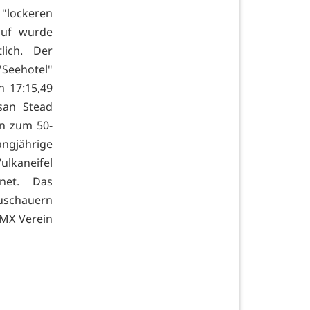
 "lockeren
auf wurde
lich. Der
"Seehotel"
n 17:15,49
san Stead
en zum 50-
angjährige
ulkaneifel
hnet. Das
Zuschauern
BMX Verein