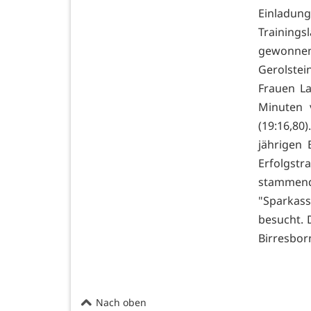
Einladung
Training
gewonnen
Gerolstei
Frauen La
Minuten 
(19:16,80
jährigen 
Erfolgstr
stammend
"Sparkass
besucht. 
Birresbor
Nach oben