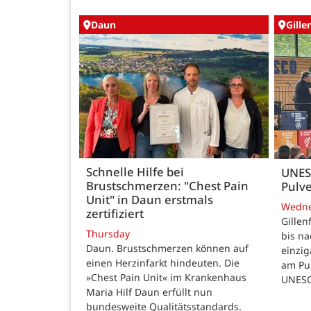
Daun
Gille
Schnelle Hilfe bei
UNES
Brustschmerzen: "Chest Pain
Pulve
Unit" in Daun erstmals
Wedn
zertifiziert
Gillen
Thursday
bis n
Daun. Brustschmerzen können auf
einzig
einen Herzinfarkt hindeuten. Die
am Pul
»Chest Pain Unit« im Krankenhaus
UNESC
Maria Hilf Daun erfüllt nun
bundesweite Qualitätsstandards.