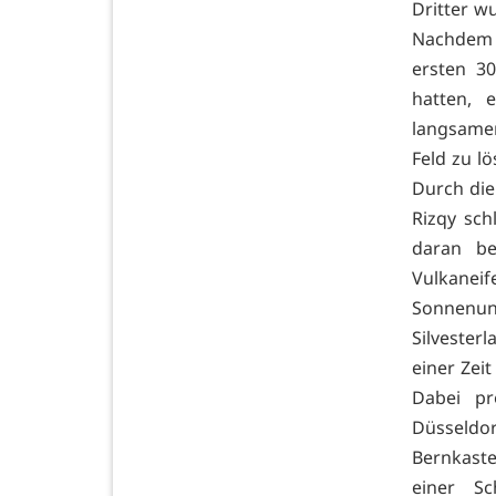
Dritter w
Nachdem 
ersten 3
hatten, 
langsame
Feld zu lö
Durch die
Rizqy sch
daran be
Vulkanei
Sonnenun
Silvesterl
einer Zei
Dabei pr
Düsseldor
Bernkaste
einer S