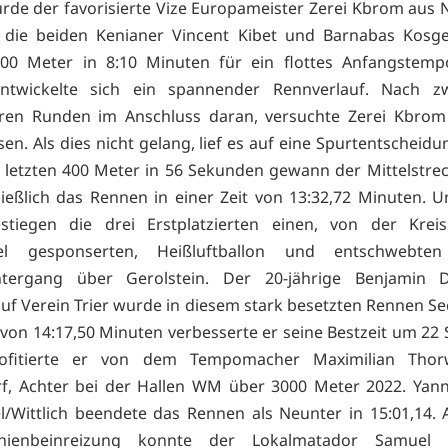
urde der favorisierte Vize Europameister Zerei Kbrom aus
die beiden Kenianer Vincent Kibet und Barnabas Kosge
000 Meter in 8:10 Minuten für ein flottes Anfangstemp
entwickelte sich ein spannender Rennverlauf. Nach z
ren Runden im Anschluss daran, versuchte Zerei Kbrom
sen. Als dies nicht gelang, lief es auf eine Spurtentscheid
 letzten 400 Meter in 56 Sekunden gewann der Mittelstrec
ließlich das Rennen in einer Zeit von 13:32,72 Minuten. U
stiegen die drei Erstplatzierten einen, von der Kreis
fel gesponserten, Heißluftballon und entschwebt
tergang über Gerolstein. Der 20-jährige Benjamin
auf Verein Trier wurde in diesem stark besetzten Rennen Se
t von 14:17,50 Minuten verbesserte er seine Bestzeit um 22
ofitierte er von dem Tempomacher Maximilian Thor
f, Achter bei der Hallen WM über 3000 Meter 2022. Yann
l/Wittlich beendete das Rennen als Neunter in 15:01,14.
chienbeinreizung konnte der Lokalmatador Samuel 