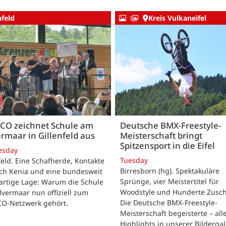
nfeld
Kreis Vulkaneifel
CO zeichnet Schule am
Deutsche BMX-Freestyle-
rmaar in Gillenfeld aus
Meisterschaft bringt
Spitzensport in die Eifel
esday
Tuesday
feld. Eine Schafherde, Kontakte
Birresborn (hg). Spektakuläre
ach Kenia und eine bundesweit
Sprünge, vier Meistertitel für
artige Lage: Warum die Schule
Woodstyle und Hunderte Zusch
vermaar nun offiziell zum
Die Deutsche BMX-Freestyle-
O-Netzwerk gehört.
Meisterschaft begeisterte – all
Highlights in unserer Bildergal