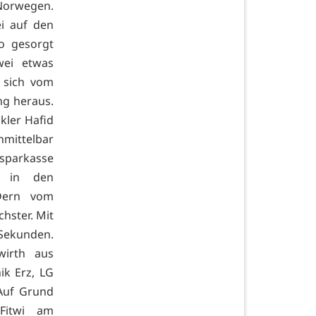
 Norwegen.
i auf den
o gesorgt
wei etwas
 sich vom
ung heraus.
kler Hafid
nmittelbar
sparkasse
en in den
 Dern vom
chster. Mit
 Sekunden.
wirth aus
ik Erz, LG
 Auf Grund
Fitwi am