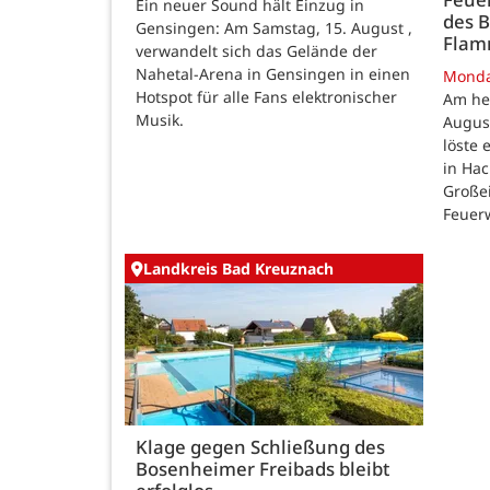
Ein neuer Sound hält Einzug in
des B
Gensingen: Am Samstag, 15. August ,
Fla
verwandelt sich das Gelände der
Nahetal-Arena in Gensingen in einen
Mond
Hotspot für alle Fans elektronischer
Am he
Musik.
August
löste
in Ha
Großei
Feuer
Landkreis Bad Kreuznach
Klage gegen Schließung des
Bosenheimer Freibads bleibt