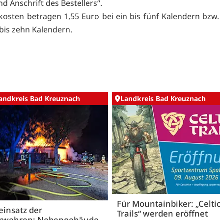
d Anschrift des Bestellers“.
kosten betragen 1,55 Euro bei ein bis fünf Kalendern bzw.
 bis zehn Kalendern.
andkreis Bad Kreuznach
Landkreis Bad Kreuznach
Für Mountainbiker: „Celti
insatz der
Trails“ werden eröffnet
rwehren: Nebengebäude