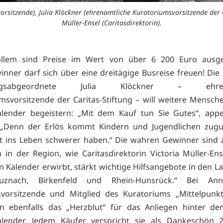
orsitzende), Julia Klöckner (ehrenamtliche Kuratoriumsvorsitzende der 
Müller-Ensel (Caritasdirektorin).
 allem sind Preise im Wert von über 6 200 Euro ausge
nner darf sich über eine dreitägige Busreise freuen! Die
tagsabgeordnete Julia Klöckner – ehrena
msvorsitzende der Caritas-Stiftung – will weitere Mensch
lender begeistern: „Mit dem Kauf tun Sie Gutes“, appell
. „Denn der Erlös kommt Kindern und Jugendlichen zugut
t ins Leben schwerer haben.“ Die wahren Gewinner sind 
in der Region, wie Caritasdirektorin Victoria Müller-Ens
n Kalender erwirbt, stärkt wichtige Hilfsangebote in den L
uznach, Birkenfeld und Rhein-Hunsrück.“ Bei Ann
svorsitzende und Mitglied des Kuratoriums „Mittelpunk
n ebenfalls das „Herzblut“ für das Anliegen hinter dem
alender. Jedem Käufer verspricht sie als Dankeschön 