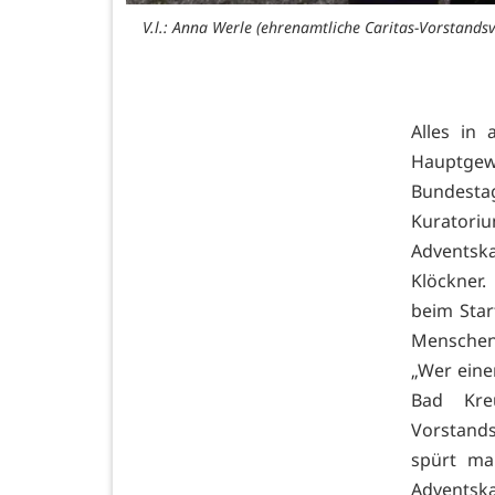
V.l.: Anna Werle (ehrenamtliche Caritas-Vorstandsv
Alles in
Hauptgewi
Bundes
Kuratoriu
Adventska
Klöckner
beim Star
Menschen 
„Wer eine
Bad Kre
Vorstand
spürt ma
Adventsk