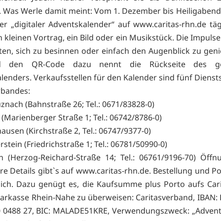
Was Werle damit meint: Vom 1. Dezember bis Heiligabend l
her „digitaler Adventskalender“ auf
www.caritas-rhn.de täg
n kleinen Vortrag, ein Bild oder ein Musikstück. Die Impulse
ten, sich zu besinnen oder einfach den Augenblick zu gen
d den QR-Code dazu nennt die Rückseite des ge
lenders. Verkaufsstellen für den Kalender sind fünf Diensts
rbandes:
uznach (Bahnstraße 26; Tel.: 0671/83828-0)
 (Marienberger Straße 1; Tel.: 06742/8786-0)
ausen (Kirchstraße 2, Tel.: 06747/9377-0)
rstein (Friedrichstraße 1; Tel.: 06781/50990-0)
 (Herzog-Reichard-Straße 14; Tel.: 06761/9196-70) Öffn
re Details gibt`s auf
www.caritas-rhn.de. Bestellung und P
ich. Dazu genügt es, die Kaufsumme plus Porto aufs Car
parkasse Rhein-Nahe zu überweisen: Caritasverband, IBAN:
0 0488 27, BIC: MALADE51KRE, Verwendungszweck: „Advent