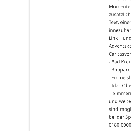
Momente. 
zusätzlic
Text, eine
innezuhal
Link un
Adventska
Caritasve
- Bad Kre
- Boppard
- Emmelsh
- Idar-Obe
- Simmern
und weite
sind mögl
bei der S
0180 000