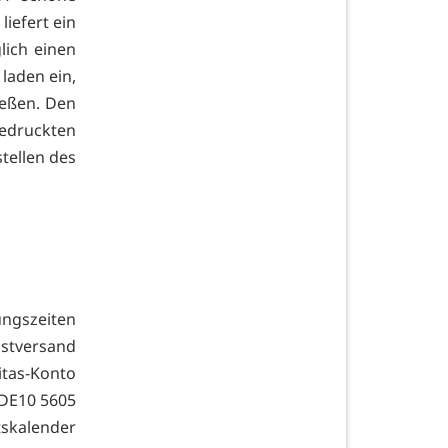
iefert ein
lich einen
 laden ein,
ießen. Den
druckten
tellen des
ungszeiten
ostversand
itas-Konto
 DE10 5605
skalender