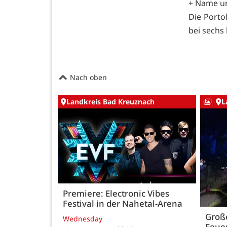
+ Name un
Die Porto
bei sechs
Nach oben
Landkreis Bad Kreuznach
L
Premiere: Electronic Vibes
Festival in der Nahetal-Arena
Große
Wednesday
Feue