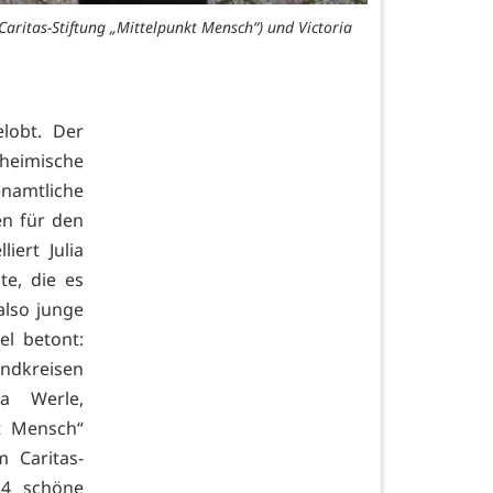
Caritas-Stiftung „Mittelpunkt Mensch“) und Victoria
lobt. Der
 heimische
mtliche
en für den
iert Julia
e, die es
also junge
el betont:
andkreisen
a Werle,
t Mensch“
 Caritas-
24 schöne