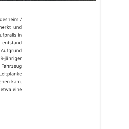
üdesheim /
merkt und
fpralls in
 entstand
 Aufgrund
9-jähriger
 Fahrzeug
Leitplanke
tehen kam.
 etwa eine