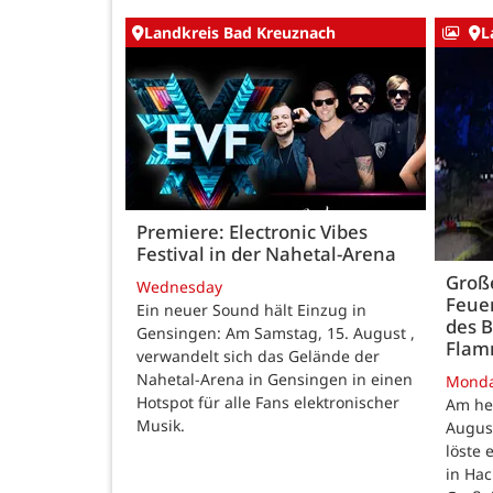
Landkreis Bad Kreuznach
L
Premiere: Electronic Vibes
Festival in der Nahetal-Arena
Große
Wednesday
Feue
Ein neuer Sound hält Einzug in
des B
Gensingen: Am Samstag, 15. August ,
Fla
verwandelt sich das Gelände der
Nahetal-Arena in Gensingen in einen
Mond
Hotspot für alle Fans elektronischer
Am he
Musik.
August
löste
in Ha