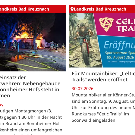
andkreis Bad Kreuznach
Landkreis Bad Kreuznach
Für Mountainbiker: „Celti
insatz der
Trails“ werden eröffnet
rwehren: Nebengebäude
30.07.2026
onnheimer Hofs steht in
Mountainbiker aller Könner-St
mmen
sind am Sonntag, 9. August, u
ay
Uhr zur Eröffnung des neuen 
utigen Montagmorgen (3.
Rundkurses "Cetic Trails" im
) gegen 1.30 Uhr in der Nacht
Soonwald eingeladen.
 ein Brand am Bonnheimer Hof
ckenheim einen umfangreichen