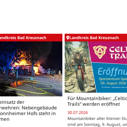
andkreis Bad Kreuznach
Landkreis Bad Kreuznach
Für Mountainbiker: „Celti
insatz der
Trails“ werden eröffnet
rwehren: Nebengebäude
30.07.2026
onnheimer Hofs steht in
Mountainbiker aller Könner-St
mmen
sind am Sonntag, 9. August, u