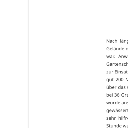
Nach län
Gelände d
war. Anw
Gartensch
zur Einsa
gut 200 M
über das
bei 36 Gr
wurde ans
gewässert
sehr hilf
Stunde wa