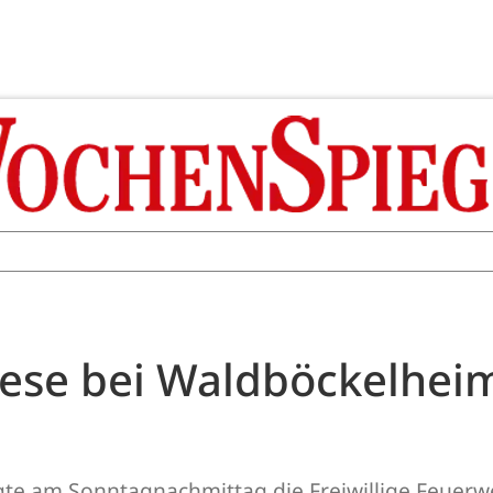
ese bei Waldböckelheim
igte am Sonntagnachmittag die Freiwillige Feue