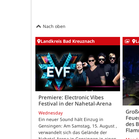
Nach oben
Landkreis Bad Kreuznach
L
Premiere: Electronic Vibes
Festival in der Nahetal-Arena
Große
Wednesday
Feue
Ein neuer Sound hält Einzug in
des B
Gensingen: Am Samstag, 15. August ,
Fla
verwandelt sich das Gelände der
Nahetal-Arena in Gensingen in einen