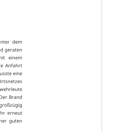
inter dem
nd geraten
mit einem
te Anfahrt
usste eine
Ortsnetzes
wehrleute
 Der Brand
 großzügig
ehr erneut
iner guten