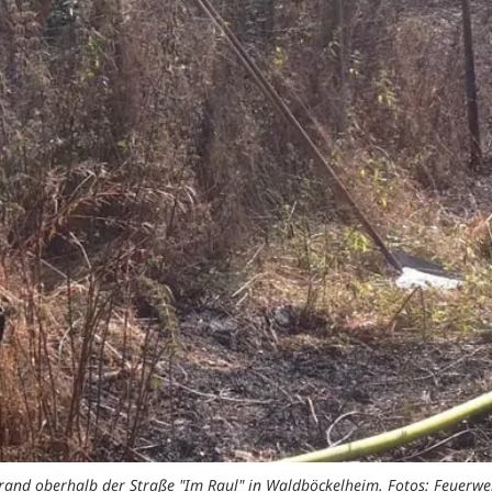
rand oberhalb der Straße "Im Raul" in Waldböckelheim. Fotos: Feuerw