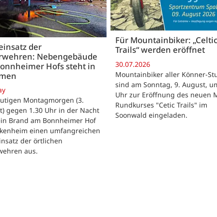
Für Mountainbiker: „Celti
insatz der
Trails“ werden eröffnet
rwehren: Nebengebäude
30.07.2026
onnheimer Hofs steht in
Mountainbiker aller Könner-St
mmen
sind am Sonntag, 9. August, u
ay
Uhr zur Eröffnung des neuen 
utigen Montagmorgen (3.
Rundkurses "Cetic Trails" im
) gegen 1.30 Uhr in der Nacht
Soonwald eingeladen.
 ein Brand am Bonnheimer Hof
ckenheim einen umfangreichen
nsatz der örtlichen
wehren aus.