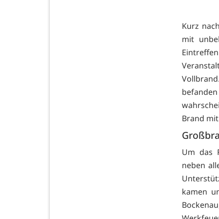
Kurz nach
mit unbe
Eintref
Veranstal
Vollbrand
befande
wahrsche
Brand mit
Großbra
Um das F
neben all
Unterstüt
kamen un
Bockena
Werkfeue