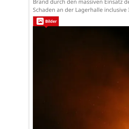
Brand durch den massiven Einsatz d
Schaden an der Lagerhalle inclusive 
Bilder