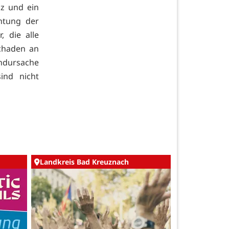
z und ein
htung der
 die alle
Schaden an
andursache
ind nicht
Landkreis Bad Kreuznach