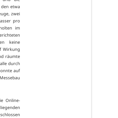
n den etwa
uge, zwei
asser pro
holten im
richteten
en keine
ff Wirkung
und räumte
alle durch
onnte auf
 Messebau
e Online-
liegenden
schlossen