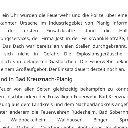
 ein Uhr wurden die Feuerwehr und die Polizei über eine
kannter Ursache im Industriegebiet von Planig informi
fen der ersten Einsatzkräfte stand die Hal
tungsservices, der Firma Jost in der Felix-Wankel-Straße, 
. Das Dach war bereits an vielen Stellen durchgebrannt
n sich nicht in Gefahr. Die Explosionsgeräusche 
inlich von gelagerten Gasflaschen. Die Feuerwehr bekä
 einem Großaufgebot. Der Einsatz dauert derzeit noch an.
nd in Bad Kreuznach-Planig
euer von allen Seiten gleichzeitig bekämpfen zu könn
en Löschbezirken der Freiwilligen Feuerwehr Bad Kreuzna
zung aus dem Landkreis und dem Nachbarlandkreis angef
ter anderem die Feuerwehren Rüdesheim, Bad Sobernhe
u, Waldböckelheim, Wallhausen, Bingen, Spren
rwehr Michelin, Werkfeuerwehr Boehringer Ingelhei