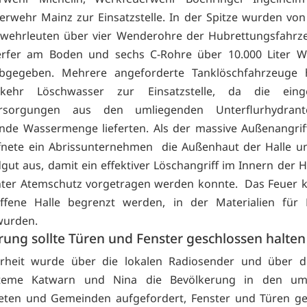
erwehr Mainz zur Einsatzstelle. In der Spitze wurden vo
rwehrleuten über vier Wenderohre der Hubrettungsfahrze
rfer am Boden und sechs C-Rohre über 10.000 Liter W
bgegeben. Mehrere angeforderte Tanklöschfahrzeuge 
rkehr Löschwasser zur Einsatzstelle, da die einge
ersorgungen aus den umliegenden Unterflurhydrant
nde Wassermenge lieferten. Als der massive Außenangri
ffnete ein Abrissunternehmen die Außenhaut der Halle 
gut aus, damit ein effektiver Löschangriff im Innern der H
nter Atemschutz vorgetragen werden konnte. Das Feuer k
offene Halle begrenzt werden, in der Materialien für
wurden.
ung sollte Türen und Fenster geschlossen halten
erheit wurde über die lokalen Radiosender und über di
teme Katwarn und Nina die Bevölkerung in den um
ieten und Gemeinden aufgefordert, Fenster und Türen ge