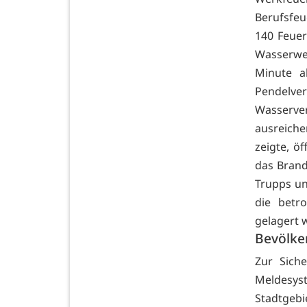
Berufsfeu
140 Feue
Wasserwe
Minute a
Pendelve
Wasserv
ausreiche
zeigte, ö
das Brand
Trupps u
die betr
gelagert 
Bevölker
Zur Sich
Meldesys
Stadtgeb