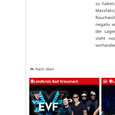
zu halte
Messfahr
Rauchwol
negativ v
der Lager
steht no
vorhande
Nach oben
Landkreis Bad Kreuznach
L