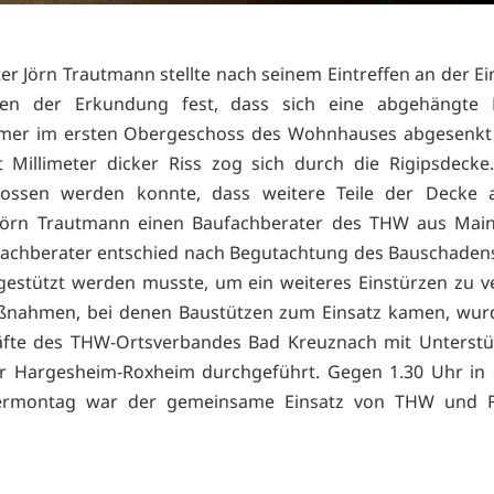
ter Jörn Trautmann stellte nach seinem Eintreffen an der Ei
n der Erkundung fest, dass sich eine abgehängte
er im ersten Obergeschoss des Wohnhauses abgesenkt h
t Millimeter dicker Riss zog sich durch die Rigipsdecke
lossen werden konnte, dass weitere Teile der Decke a
 Jörn Trautmann einen Baufachberater des THW aus Main
chberater entschied nach Begutachtung des Bauschadens
estützt werden musste, um ein weiteres Einstürzen zu v
ßnahmen, bei denen Baustützen zum Einsatz kamen, wur
räfte des THW-Ortsverbandes Bad Kreuznach mit Unterstü
r Hargesheim-Roxheim durchgeführt. Gegen 1.30 Uhr in 
rmontag war der gemeinsame Einsatz von THW und 