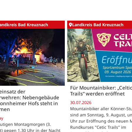
andkreis Bad Kreuznach
Landkreis Bad Kreuznach
Für Mountainbiker: „Celti
insatz der
Trails“ werden eröffnet
rwehren: Nebengebäude
30.07.2026
onnheimer Hofs steht in
Mountainbiker aller Könner-St
mmen
sind am Sonntag, 9. August, u
ay
Uhr zur Eröffnung des neuen 
utigen Montagmorgen (3.
Rundkurses "Cetic Trails" im
) gegen 1.30 Uhr in der Nacht