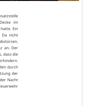
nsatzstelle
 Decke im
atte. Ein
. Da nicht
bstürzen,
z an. Der
, dass die
erhindern.
den durch
tzung der
der Nacht
Feuerwehr