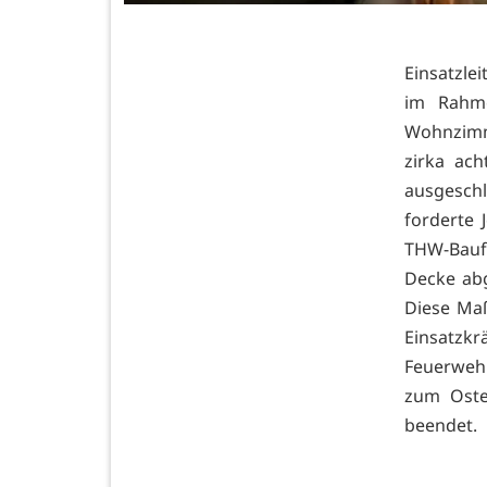
Einsatzlei
im Rahme
Wohnzimm
zirka ach
ausgesch
forderte
THW-Baufa
Decke abg
Diese Ma
Einsatzk
Feuerweh
zum Oste
beendet.