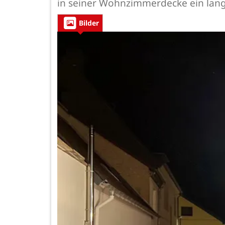
in seiner Wohnzimmerdecke ein lange
Bilder