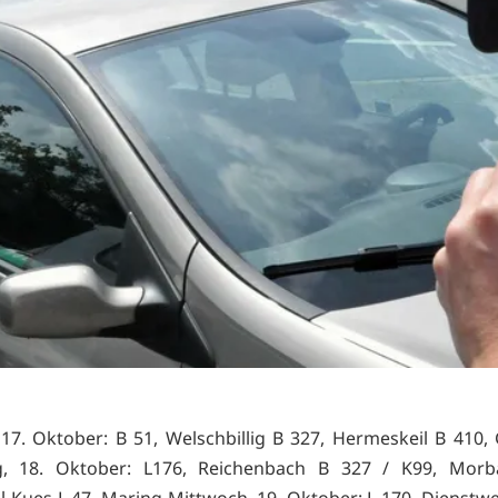
7. Oktober: B 51, Welschbillig B 327, Hermeskeil B 410, 
, 18. Oktober: L176, Reichenbach B 327 / K99, Morb
l-Kues L 47, Maring Mittwoch, 19. Oktober: L 170, Dienstwei