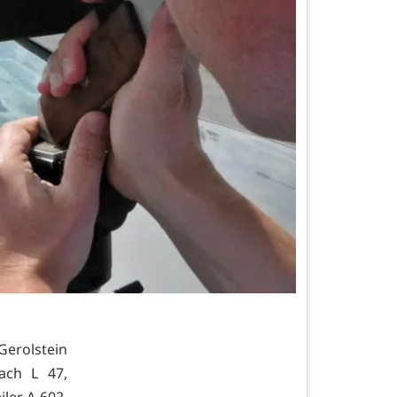
Gerolstein
ach L 47,
ler A 602,