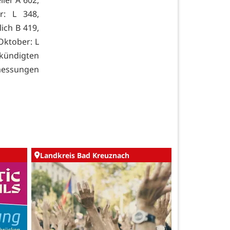
r: L 348,
lich B 419,
 Oktober: L
ekündigten
messungen
Landkreis Bad Kreuznach