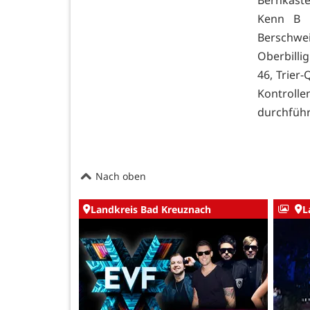
Kenn B 5
Berschweil
Oberbillig
46, Trier
Kontroll
durchführ
Nach oben
Landkreis Bad Kreuznach
L