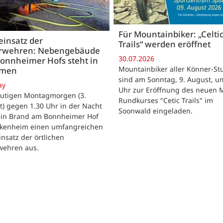
Für Mountainbiker: „Celti
insatz der
Trails“ werden eröffnet
rwehren: Nebengebäude
30.07.2026
onnheimer Hofs steht in
Mountainbiker aller Könner-St
mmen
sind am Sonntag, 9. August, u
ay
Uhr zur Eröffnung des neuen 
utigen Montagmorgen (3.
Rundkurses "Cetic Trails" im
) gegen 1.30 Uhr in der Nacht
Soonwald eingeladen.
 ein Brand am Bonnheimer Hof
ckenheim einen umfangreichen
nsatz der örtlichen
wehren aus.