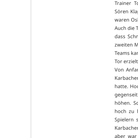
Trainer 
Sören Kla
waren Osk
Auch die T
dass Sch
zweiten M
Teams kam
Tor erziel
Von Anfa
Karbacher
hatte. Ho
gegensei
höhen. S
hoch zu h
Spielern 
Karbacher
aber war