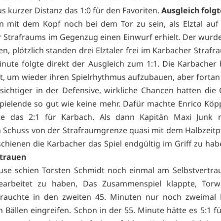
s kurzer Distanz das 1:0 für den Favoriten.
Ausgleich folgt
n mit dem Kopf noch bei dem Tor zu sein, als Elztal au
 Strafraums im Gegenzug einen Einwurf erhielt. Der wurde
n, plötzlich standen drei Elztaler frei im Karbacher Strafr
inute folgte direkt der Ausgleich zum 1:1. Die Karbacher
t, um wieder ihren Spielrhythmus aufzubauen, aber fortan
sichtiger in der Defensive, wirkliche Chancen hatten die
pielende so gut wie keine mehr. Dafür machte Enrico Köp
te das 2:1 für Karbach. Als dann Kapitän Maxi Junk 
 Schuss von der Strafraumgrenze quasi mit dem Halbzeitpfi
schienen die Karbacher das Spiel endgültig im Griff zu ha
rtrauen
use schien Torsten Schmidt noch einmal am Selbstvertra
gearbeitet zu haben, Das Zusammenspiel klappte, Torw
rauchte in den zweiten 45. Minuten nur noch zweimal b
 Bällen eingreifen. Schon in der 55. Minute hätte es 5:1 f