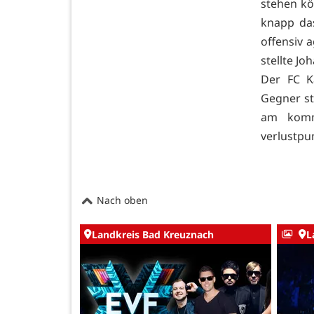
stehen kö
knapp das
offensiv 
stellte J
Der FC K
Gegner st
am komm
verlustpu
Nach oben
Landkreis Bad Kreuznach
L