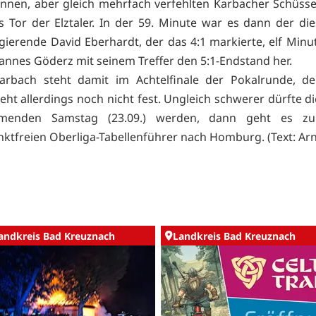
nnen, aber gleich mehrfach verfehlten Karbacher Schüss
 Tor der Elztaler. In der 59. Minute war es dann der di
agierende David Eberhardt, der das 4:1 markierte, elf Minu
ohannes Göderz mit seinem Treffer den 5:1-Endstand her.
arbach steht damit im Achtelfinale der Pokalrunde, de
eht allerdings noch nicht fest. Ungleich schwerer dürfte d
enden Samstag (23.09.) werden, dann geht es zu
nktfreien Oberliga-Tabellenführer nach Homburg. (Text: Ar
andkreis Bad Kreuznach
Landkreis Bad Kreuznach