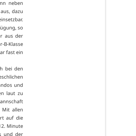
enn neben
 aus, dazu
insetzbar.
rfügung, so
r aus der
r-B-Klasse
r fast ein
h bei den
eschlichen
mandos und
n laut zu
annschaft
 Mit allen
rt auf die
12. Minute
s und der