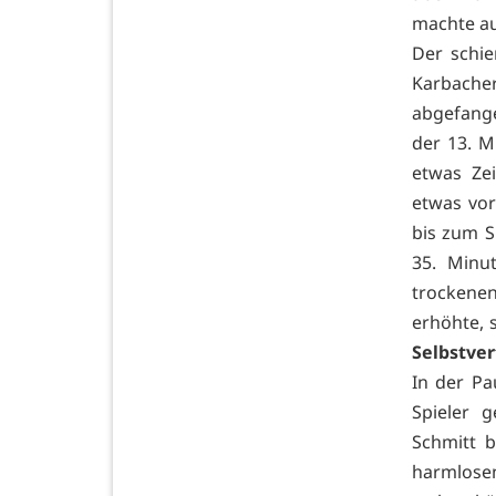
machte au
Der schie
Karbacher
abgefange
der 13. M
etwas Zei
etwas vor
bis zum S
35. Minu
trockenen
erhöhte, 
Selbstve
In der Pa
Spieler 
Schmitt b
harmlosen