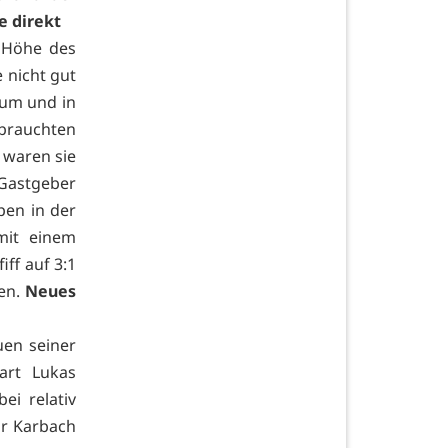
e direkt
f Höhe des
 nicht gut
aum und in
 brauchten
 waren sie
 Gastgeber
pen in der
mit einem
ff auf 3:1
ben.
Neues
uen seiner
art Lukas
ei relativ
ür Karbach