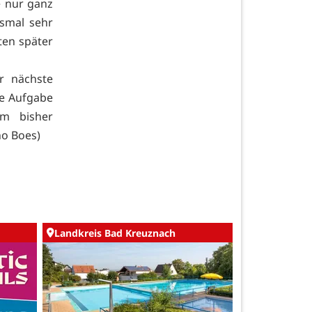
e nur ganz
esmal sehr
ten später
r nächste
ie Aufgabe
m bisher
no Boes)
Landkreis Bad Kreuznach