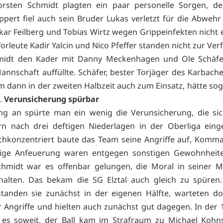
Torsten Schmidt plagten ein paar personelle Sorgen, d
ppert fiel auch sein Bruder Lukas verletzt für die Abwehr
ar Feilberg und Tobias Wirtz wegen Grippeinfekten nicht e
orleute Kadir Yalcin und Nico Pfeffer standen nicht zur Ve
midt den Kader mit Danny Meckenhagen und Ole Schäfe
annschaft auffüllte. Schäfer, bester Torjäger des Karbache
 dann in der zweiten Halbzeit auch zum Einsatz, hätte soga
t.
Verunsicherung spürbar
ng an spürte man ein wenig die Verunsicherung, die sic
n nach drei deftigen Niederlagen in der Oberliga eing
chkonzentriert baute das Team seine Angriffe auf, Kom
tige Anfeuerung waren entgegen sonstigen Gewohnheite
chmidt war es offenbar gelungen, die Moral in seiner M
alten. Das bekam die SG Elztal auch gleich zu spüren.
standen sie zunächst in der eigenen Hälfte, warteten do
 Angriffe und hielten auch zunächst gut dagegen. In der 
 es soweit, der Ball kam im Strafraum zu Michael Kohn