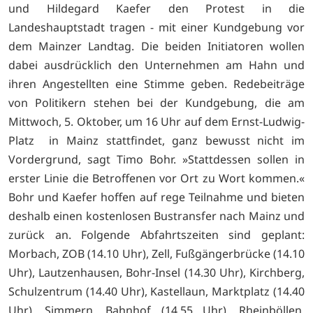
und Hildegard Kaefer den Protest in die
Landeshauptstadt tragen - mit einer Kundgebung vor
dem Mainzer Landtag. Die beiden Initiatoren wollen
dabei ausdrücklich den Unternehmen am Hahn und
ihren Angestellten eine Stimme geben. Redebeiträge
von Politikern stehen bei der Kundgebung, die am
Mittwoch, 5. Oktober, um 16 Uhr auf dem Ernst-Ludwig-
Platz in Mainz stattfindet, ganz bewusst nicht im
Vordergrund, sagt Timo Bohr. »Stattdessen sollen in
erster Linie die Betroffenen vor Ort zu Wort kommen.«
Bohr und Kaefer hoffen auf rege Teilnahme und bieten
deshalb einen kostenlosen Bustransfer nach Mainz und
zurück an. Folgende Abfahrtszeiten sind geplant:
Morbach, ZOB (14.10 Uhr), Zell, Fußgängerbrücke (14.10
Uhr), Lautzenhausen, Bohr-Insel (14.30 Uhr), Kirchberg,
Schulzentrum (14.40 Uhr), Kastellaun, Marktplatz (14.40
Uhr), Simmern, Bahnhof (14.55 Uhr), Rheinböllen,