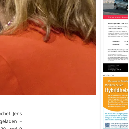
chef Jens
geladen –
8.30 und 9