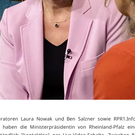
ratoren Laura Nowak und Ben Salzner sowie RPR1.Info
 haben die Ministerpräsidentin von Rheinland-Pfalz ein
ständlich "kontaktlos" per Live-Video-Schalte. Zwischen 