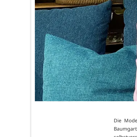
Die Mode
Baumgart
selbstver