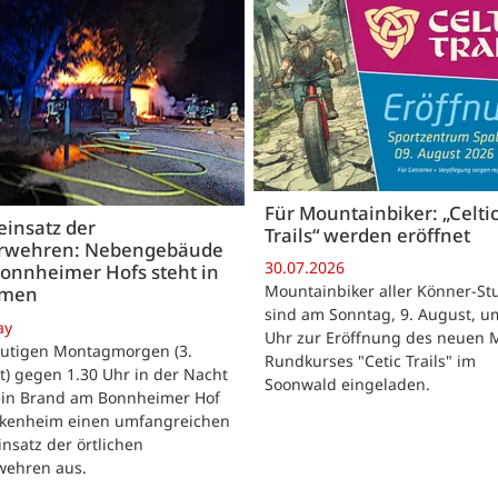
Für Mountainbiker: „Celti
insatz der
Trails“ werden eröffnet
rwehren: Nebengebäude
30.07.2026
onnheimer Hofs steht in
Mountainbiker aller Könner-St
mmen
sind am Sonntag, 9. August, u
ay
Uhr zur Eröffnung des neuen 
utigen Montagmorgen (3.
Rundkurses "Cetic Trails" im
) gegen 1.30 Uhr in der Nacht
Soonwald eingeladen.
 ein Brand am Bonnheimer Hof
ckenheim einen umfangreichen
nsatz der örtlichen
wehren aus.