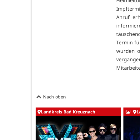
Heimleit
Impfterm
Anruf erh
informier
täuschen
Termin fü
wurden o
vergange
Mitarbeit
Nach oben
Landkreis Bad Kreuznach
L