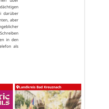
onen über
dächtigen
ei darüber
hten, aber
geblicher
 Schreiben
en in den
lefon als
Landkreis Bad Kreuznach