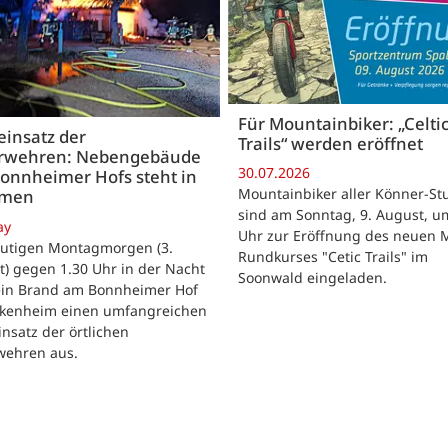
Für Mountainbiker: „Celti
insatz der
Trails“ werden eröffnet
rwehren: Nebengebäude
30.07.2026
onnheimer Hofs steht in
Mountainbiker aller Könner-St
mmen
sind am Sonntag, 9. August, u
ay
Uhr zur Eröffnung des neuen 
utigen Montagmorgen (3.
Rundkurses "Cetic Trails" im
) gegen 1.30 Uhr in der Nacht
Soonwald eingeladen.
 ein Brand am Bonnheimer Hof
ckenheim einen umfangreichen
nsatz der örtlichen
wehren aus.