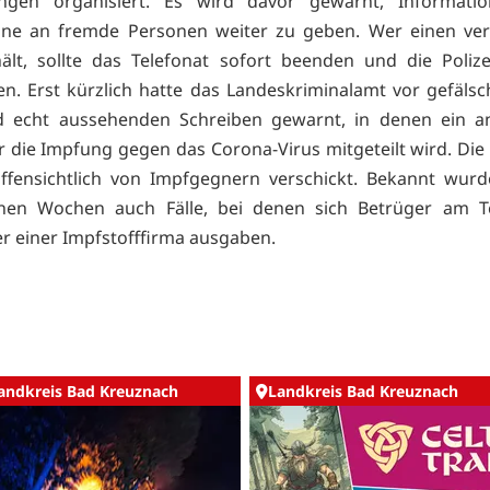
ungen organisiert. Es wird davor gewarnt, Informati
ine an fremde Personen weiter zu geben. Wer einen ver
ält, sollte das Telefonat sofort beenden und die Poliz
en. Erst kürzlich hatte das Landeskriminalamt vor gefälsc
d echt aussehenden Schreiben gewarnt, in denen ein an
r die Impfung gegen das Corona-Virus mitgeteilt wird. Die
ffensichtlich von Impfgegnern verschickt. Bekannt wurd
nen Wochen auch Fälle, bei denen sich Betrüger am Te
er einer Impfstofffirma ausgaben.
andkreis Bad Kreuznach
Landkreis Bad Kreuznach