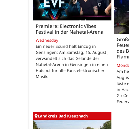
Premiere: Electronic Vibes
Festival in der Nahetal-Arena
Große
Wednesday
Feue
Ein neuer Sound hält Einzug in
des B
Gensingen: Am Samstag, 15. August ,
Fla
verwandelt sich das Gelände der
Nahetal-Arena in Gensingen in einen
Mond
Hotspot für alle Fans elektronischer
Am he
Musik.
August
löste
in Ha
Großei
Feuer
Landkreis Bad Kreuznach