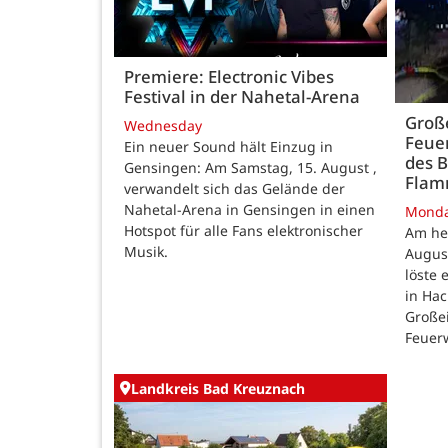
Premiere: Electronic Vibes
Festival in der Nahetal-Arena
Große
Wednesday
Feue
Ein neuer Sound hält Einzug in
des B
Gensingen: Am Samstag, 15. August ,
Fla
verwandelt sich das Gelände der
Nahetal-Arena in Gensingen in einen
Mond
Hotspot für alle Fans elektronischer
Am he
Musik.
August
löste
in Ha
Großei
Feuer
Landkreis Bad Kreuznach