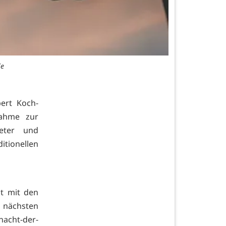
le
ert Koch-
nahme zur
eter und
tionellen
t mit den
m nächsten
acht-der-