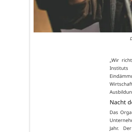
D
„Wir ric
Institut
Eindämm
Wirtscha
Ausbildun
Nacht d
Das Orga
Unternehm
Jahr. D