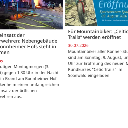
Für Mountainbiker: „Celti
insatz der
Trails“ werden eröffnet
rwehren: Nebengebäude
30.07.2026
onnheimer Hofs steht in
Mountainbiker aller Könner-St
mmen
sind am Sonntag, 9. August, u
ay
Uhr zur Eröffnung des neuen 
utigen Montagmorgen (3.
Rundkurses "Cetic Trails" im
) gegen 1.30 Uhr in der Nacht
Soonwald eingeladen.
 ein Brand am Bonnheimer Hof
ckenheim einen umfangreichen
nsatz der örtlichen
wehren aus.