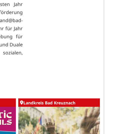
sten Jahr
sförderung
nand@bad-
r für Jahr
bung für
 und Duale
ozialen,
Landkreis Bad Kreuznach