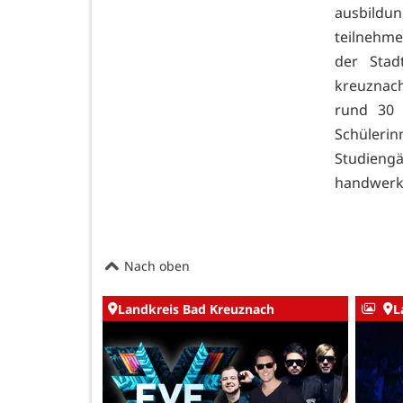
ausbildu
teilnehme
der Stad
kreuznach
rund 30
Schülerin
Studien
handwerkl
Nach oben
Landkreis Bad Kreuznach
L