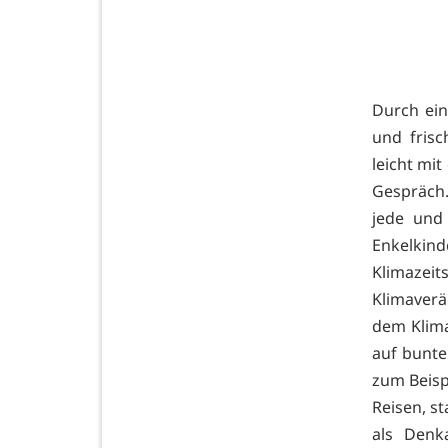
Durch ei
und frisc
leicht mi
Gespräch
jede und
Enkelkin
Klimazei
Klimaverä
dem Klima
auf bunte
zum Beisp
Reisen, s
als Denk