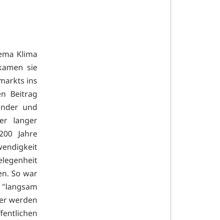
ema Klima
 kamen sie
markts ins
n Beitrag
inder und
er langer
200 Jahre
wendigkeit
elegenheit
en. So war
d "langsam
der werden
entlichen