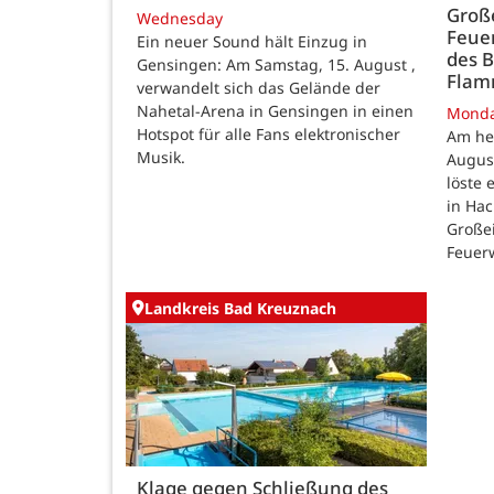
Große
Wednesday
Feue
Ein neuer Sound hält Einzug in
des B
Gensingen: Am Samstag, 15. August ,
Fla
verwandelt sich das Gelände der
Nahetal-Arena in Gensingen in einen
Mond
Hotspot für alle Fans elektronischer
Am he
Musik.
August
löste
in Ha
Großei
Feuer
Landkreis Bad Kreuznach
Klage gegen Schließung des