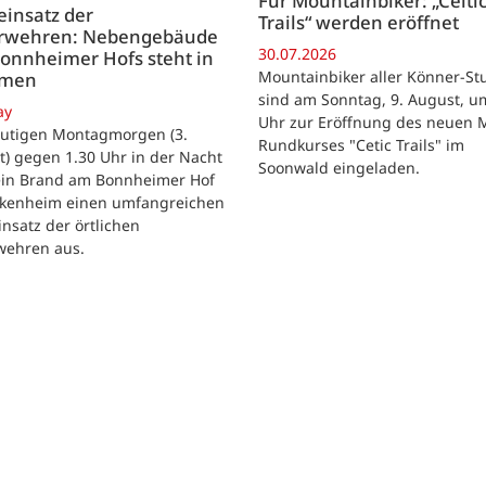
Für Mountainbiker: „Celti
insatz der
Trails“ werden eröffnet
rwehren: Nebengebäude
30.07.2026
onnheimer Hofs steht in
Mountainbiker aller Könner-St
mmen
sind am Sonntag, 9. August, u
ay
Uhr zur Eröffnung des neuen 
utigen Montagmorgen (3.
Rundkurses "Cetic Trails" im
) gegen 1.30 Uhr in der Nacht
Soonwald eingeladen.
 ein Brand am Bonnheimer Hof
ckenheim einen umfangreichen
nsatz der örtlichen
wehren aus.