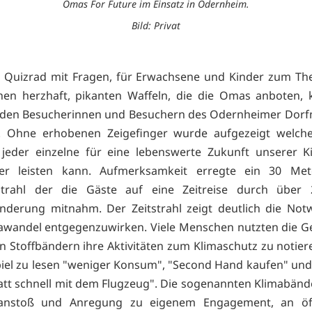
Omas For Future im Einsatz in Odernheim.
Bild: Privat
n Quizrad mit Fragen, für Erwachsene und Kinder zum Th
hen herzhaft, pikanten Waffeln, die die Omas anboten,
t den Besucherinnen und Besuchern des Odernheimer Dorf
. Ohne erhobenen Zeigefinger wurde aufgezeigt welche
 jeder einzelne für eine lebenswerte Zukunft unserer K
der leisten kann. Aufmerksamkeit erregte ein 30 Met
tstrahl der die Gäste auf eine Zeitreise durch über 
nderung mitnahm. Der Zeitstrahl zeigt deutlich die Not
wandel entgegenzuwirken. Viele Menschen nutzten die G
n Stoffbändern ihre Aktivitäten zum Klimaschutz zu notier
iel zu lesen "weniger Konsum", "Second Hand kaufen" un
tatt schnell mit dem Flugzeug". Die sogenannten Klimabän
anstoß und Anregung zu eigenem Engagement, an öff