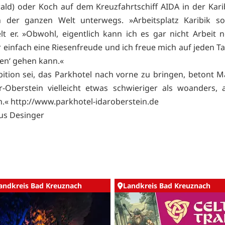
ld) oder Koch auf dem Kreuzfahrtschiff AIDA in der Kari
in der ganzen Welt unterwegs. »Arbeitsplatz Karibik s
t er. »Obwohl, eigentlich kann ich es gar nicht Arbeit 
 einfach eine Riesenfreude und ich freue mich auf jeden T
ten‘ gehen kann.«
ition sei, das Parkhotel nach vorne zu bringen, betont M
ar-Oberstein vielleicht etwas schwieriger als woanders, 
h.«
http://www.parkhotel-idaroberstein.de
aus Desinger
andkreis Bad Kreuznach
Landkreis Bad Kreuznach