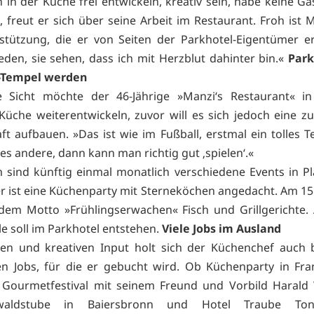
 in der Küche frei entwickeln, kreativ sein, habe keine Ga
, freut er sich über seine Arbeit im Restaurant. Froh ist 
stützung, die er von Seiten der Parkhotel-Eigentümer er
ieden, sie sehen, dass ich mit Herzblut dahinter bin.«
Park
-Tempel werden
e Sicht möchte der 46-Jährige »Manzi‘s Restaurant« in
üche weiterentwickeln, zuvor will es sich jedoch eine zu
t aufbauen. »Das ist wie im Fußball, erstmal ein tolles 
es andere, dann kann man richtig gut ‚spielen‘.«
sind künftig einmal monatlich verschiedene Events in P
 ist eine Küchenparty mit Sterneköchen angedacht. Am 15. 
dem Motto »Frühlingserwachen« Fisch und Grillgerichte.
e soll im Parkhotel entstehen.
Viele Jobs im Ausland
en und kreativen Input holt sich der Küchenchef auch b
en Jobs, für die er gebucht wird. Ob Küchenparty in Fr
 Gourmetfestival mit seinem Freund und Vorbild Harald
zwaldstube in Baiersbronn und Hotel Traube To