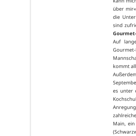
kann mich
über mir«
die Unter
sind zufr
Gourmet
Auf lang
Gourmet-K
Mannschaf
kommt all
Außerdem 
September
es unter 
Kochschul
Anregung
zahlreich
Main, ein
(Schwar