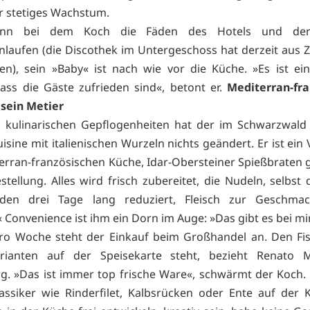
r stetiges Wachstum.
nn bei dem Koch die Fäden des Hotels und der
aufen (die Discothek im Untergeschoss hat derzeit aus 
en), sein »Baby« ist nach wie vor die Küche. »Es ist ein
dass die Gäste zufrieden sind«, betont er.
Mediterran-fra
 sein Metier
n kulinarischen Gepflogenheiten hat der im Schwarzwald
isine mit italienischen Wurzeln nichts geändert. Er ist ein
erran-französischen Küche, Idar-Obersteiner Spießbraten g
stellung. Alles wird frisch zubereitet, die Nudeln, selbst 
den drei Tage lang reduziert, Fleisch zur Geschma
 Convenience ist ihm ein Dorn im Auge: »Das gibt es bei mir
ro Woche steht der Einkauf beim Großhandel an. Den Fis
arianten auf der Speisekarte steht, bezieht Renato 
. »Das ist immer top frische Ware«, schwärmt der Koch. 
assiker wie Rinderfilet, Kalbsrücken oder Ente auf der K