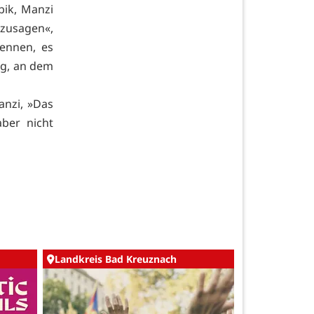
bik, Manzi
ozusagen«,
nennen, es
ag, an dem
anzi, »Das
aber nicht
Landkreis Bad Kreuznach