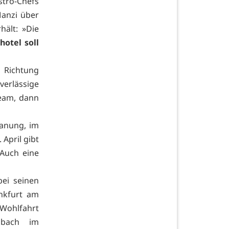
stro-Chefs
Manzi über
hält: »Die
hotel soll
 Richtung
verlässige
Team, dann
lanung, im
April gibt
 Auch eine
ei seinen
ankfurt am
 Wohlfahrt
nbach im