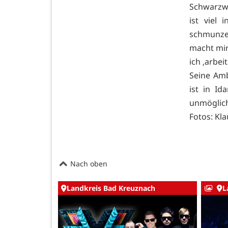
Schwarzwa
ist viel 
schmunzel
macht mir
ich ‚arbei
Seine Amb
ist in Id
unmöglic
Fotos: Kl
Nach oben
Landkreis Bad Kreuznach
L