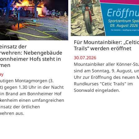
Für Mountainbiker: „Celti
insatz der
Trails“ werden eröffnet
rwehren: Nebengebäude
30.07.2026
onnheimer Hofs steht in
Mountainbiker aller Könner-St
mmen
sind am Sonntag, 9. August, u
ay
Uhr zur Eröffnung des neuen 
utigen Montagmorgen (3.
Rundkurses "Cetic Trails" im
) gegen 1.30 Uhr in der Nacht
Soonwald eingeladen.
 ein Brand am Bonnheimer Hof
ckenheim einen umfangreichen
nsatz der örtlichen
wehren aus.