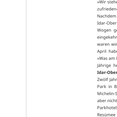
»Wir steh
zufriede
Nachdem 
Idar-Ober
Wogen geg
eingekeh
waren wir
April hab
»Was am B
Jährige 
Idar-Ober
Zwölf Jah
Park in B
Michelin-
aber nich
Parkhote
Resümee p