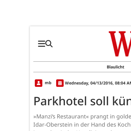
Blaulicht
mb
Wednesday, 04/13/2016, 08:04 
Parkhotel soll k
»Manzi‘s Restaurant« prangt in golde
Idar-Oberstein in der Hand des Kochs