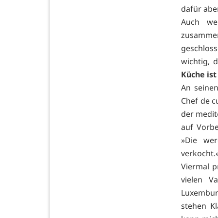
dafür abe
Auch we
zusammenl
geschloss
wichtig, 
Küche ist
An seine
Chef de cu
der medit
auf Vorbe
»Die wer
verkocht.«
Viermal p
vielen V
Luxemburg
stehen Kl