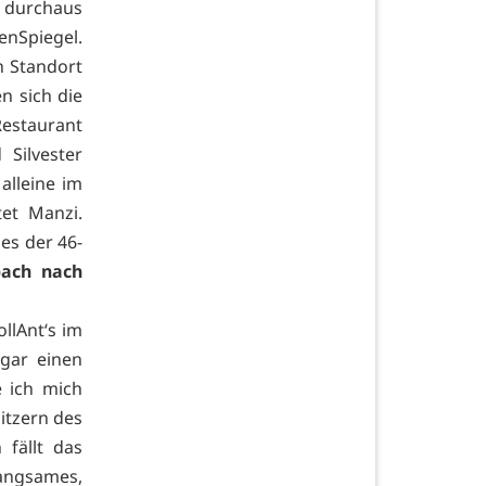
r durchaus
nSpiegel.
 Standort
n sich die
Restaurant
Silvester
alleine im
tet Manzi.
es der 46-
bach nach
llAnt‘s im
ogar einen
e ich mich
itzern des
fällt das
langsames,