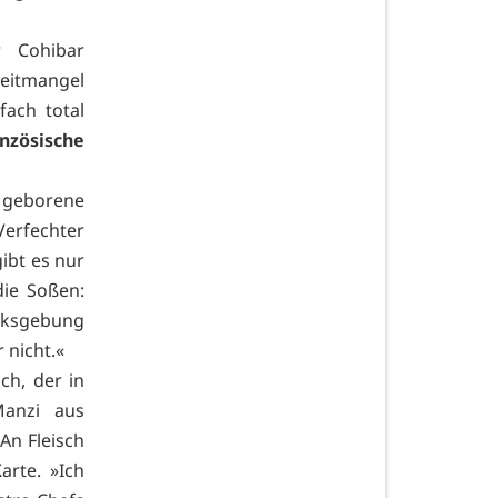
 Cohibar
Zeitmangel
fach total
nzösische
 geborene
 Verfechter
ibt es nur
die Soßen:
cksgebung
 nicht.«
ch, der in
Manzi aus
An Fleisch
arte. »Ich