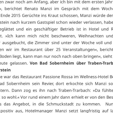
en zwar noch am Anfang, aber ich bin mit dem ersten Jah
n«, berichtet Renato Manzi im Gespräch mit dem Woche
Ende 2015 Gerüchte ins Kraut schossen, Manzi würde den
stein nach kurzem Gastspiel schon wieder verlassen, habe
lättet und ein geschäftiger Betrieb ist in Hotel und 
rt. »Ich kann mich nicht beschweren, Weihnachten und 
 ausgebucht, die Zimmer sind unter der Woche voll und 
en wir im Restaurant über 25 Veranstaltungen«, berich
oden liegt, kann man nur noch nach oben bringen«, sieht 
heute gelassen.
Von Bad Sobernheim über Traben-Trar
stein
re war das Restaurant Passione Rossa im Wellness-Hotel Bo
ad Sobernheim sein Revier, dort erkochte sich Manzi s
Stern. Dann zog es ihn nach Traben-Trarbach: »Da fühlt
t so wohl.« Vor rund einem Jahr dann erhielt er von den Bes
ls das Angebot, in die Schmuckstadt zu kommen. Nun 
ositiv aus, Hotelmanager Manzi setzt langfristig auf 