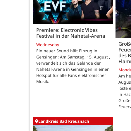
Premiere: Electronic Vibes
Festival in der Nahetal-Arena
Große
Wednesday
Feue
Ein neuer Sound hält Einzug in
des B
Gensingen: Am Samstag, 15. August ,
Fla
verwandelt sich das Gelände der
Nahetal-Arena in Gensingen in einen
Mond
Hotspot für alle Fans elektronischer
Am he
Musik.
August
löste
in Ha
Großei
Feuer
Landkreis Bad Kreuznach