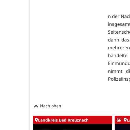
n der Nac
insgesam
Seitensc
dann das
mehreren
handelte 
Einmündu
nimmt di
Polizeiin
Nach oben
Landkreis Bad Kreuznach
L