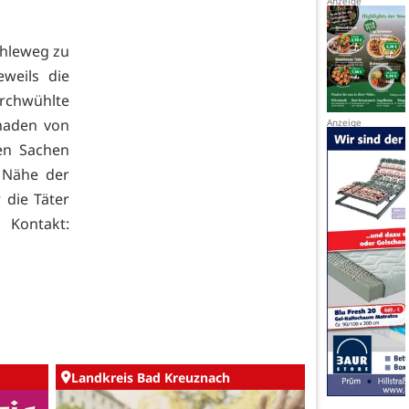
ohleweg zu
weils die
rchwühlte
haden von
en Sachen
r Nähe der
die Täter
 Kontakt:
Landkreis Bad Kreuznach