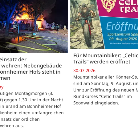
Für Mountainbiker: „Celti
insatz der
Trails“ werden eröffnet
rwehren: Nebengebäude
30.07.2026
onnheimer Hofs steht in
Mountainbiker aller Könner-St
mmen
sind am Sonntag, 9. August, u
ay
Uhr zur Eröffnung des neuen 
utigen Montagmorgen (3.
Rundkurses "Cetic Trails" im
) gegen 1.30 Uhr in der Nacht
Soonwald eingeladen.
 ein Brand am Bonnheimer Hof
ckenheim einen umfangreichen
nsatz der örtlichen
wehren aus.