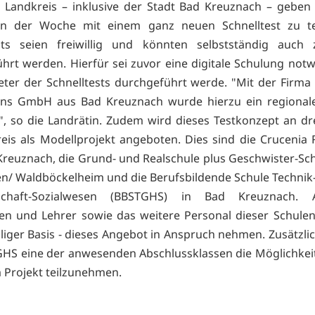
Landkreis – inklusive der Stadt Bad Kreuznach – geben 
in der Woche mit einem ganz neuen Schnelltest zu te
ests seien freiwillig und könnten selbstständig auch
hrt werden. Hierfür sei zuvor eine digitale Schulung notw
ter der Schnelltests durchgeführt werde. "Mit der Firma
ons GmbH aus Bad Kreuznach wurde hierzu ein regionale
, so die Landrätin. Zudem wird dieses Testkonzept an dr
eis als Modellprojekt angeboten. Dies sind die Crucenia 
Kreuznach, die Grund- und Realschule plus Geschwister-Sch
n/ Waldböckelheim und die Berufsbildende Schule Techni
tschaft-Sozialwesen (BBSTGHS) in Bad Kreuznach. 
en und Lehrer sowie das weitere Personal dieser Schule
lliger Basis - dieses Angebot in Anspruch nehmen. Zusätzli
HS eine der anwesenden Abschlussklassen die Möglichkeit
 Projekt teilzunehmen.