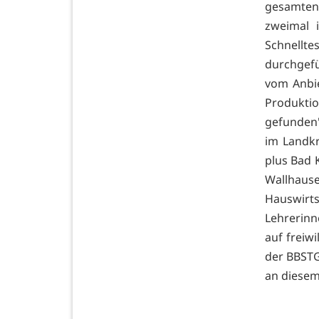
gesamten 
zweimal 
Schnellt
durchgefü
vom Anbie
Produkti
gefunden"
im Landkr
plus Bad 
Wallhause
Hauswir
Lehrerinn
auf freiwi
der BBSTG
an diesem