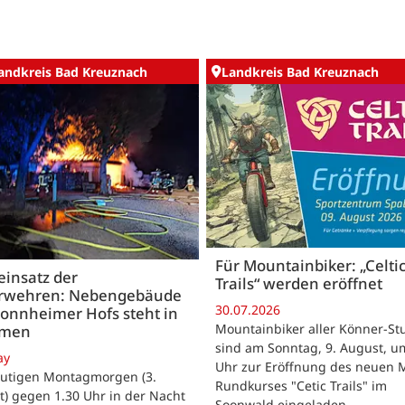
andkreis Bad Kreuznach
Landkreis Bad Kreuznach
Für Mountainbiker: „Celti
insatz der
Trails“ werden eröffnet
rwehren: Nebengebäude
30.07.2026
onnheimer Hofs steht in
Mountainbiker aller Könner-St
mmen
sind am Sonntag, 9. August, u
ay
Uhr zur Eröffnung des neuen 
utigen Montagmorgen (3.
Rundkurses "Cetic Trails" im
) gegen 1.30 Uhr in der Nacht
Soonwald eingeladen.