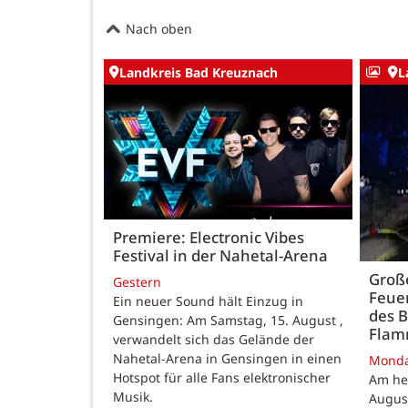
Nach oben
Landkreis Bad Kreuznach
L
Premiere: Electronic Vibes
Festival in der Nahetal-Arena
Große
Gestern
Feue
Ein neuer Sound hält Einzug in
des B
Gensingen: Am Samstag, 15. August ,
Fla
verwandelt sich das Gelände der
Nahetal-Arena in Gensingen in einen
Mond
Hotspot für alle Fans elektronischer
Am he
Musik.
August