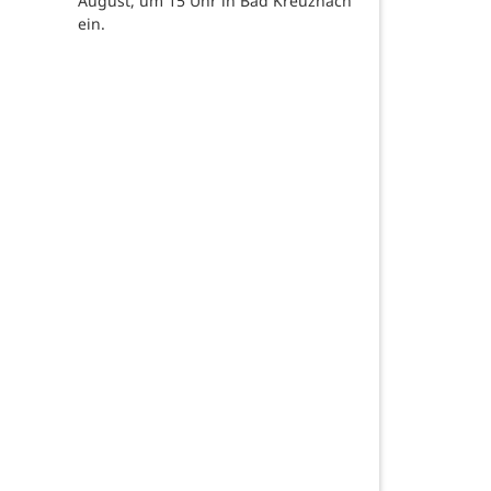
August, um 15 Uhr in Bad Kreuznach
ein.