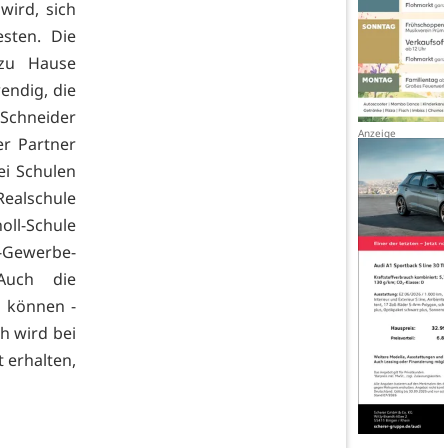
wird, sich
sten. Die
 zu Hause
endig, die
 Schneider
r Partner
ei Schulen
Realschule
oll-Schule
k-Gewerbe-
Auch die
n können -
ch wird bei
 erhalten,