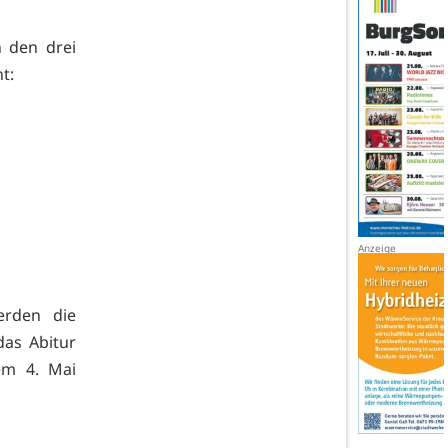
n den drei
t:
erden die
das Abitur
em 4. Mai