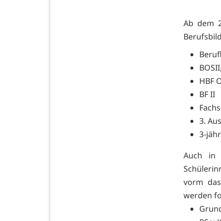
Ab dem 27
Berufsbil
Beruf
BOSII
HBF O
BF II
Fachs
3. Au
3-jäh
Auch in 
Schülerin
vorm das
werden fo
Grund