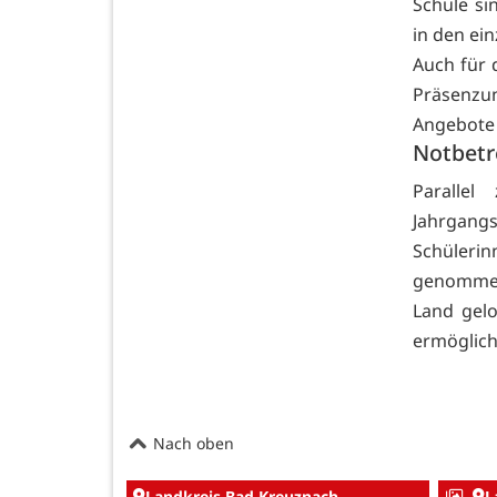
Schule s
in den ein
Auch für 
Präsenzun
Angebote 
Notbetr
Parallel
Jahrgang
Schüleri
genommen
Land gelo
ermöglich
Nach oben
Landkreis Bad Kreuznach
L