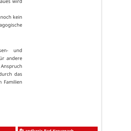
aues wird
 noch kein
dagogische
ssen- und
ür andere
 Anspruch
durch das
n Familien
Landkreis Bad Kreuznach