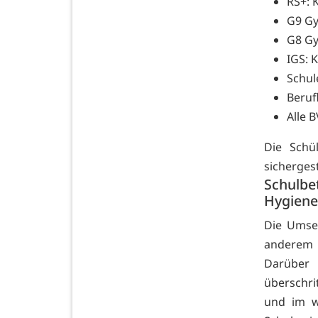
RS+: 
G9 Gy
G8 Gy
IGS: 
Schul
Beruf
Alle B
Die Schü
sichergest
Schulb
Hygien
Die Umse
anderem 
Darüber 
überschri
und im w