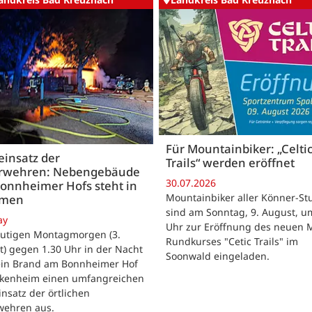
Für Mountainbiker: „Celti
insatz der
Trails“ werden eröffnet
rwehren: Nebengebäude
30.07.2026
onnheimer Hofs steht in
Mountainbiker aller Könner-St
mmen
sind am Sonntag, 9. August, u
ay
Uhr zur Eröffnung des neuen 
utigen Montagmorgen (3.
Rundkurses "Cetic Trails" im
) gegen 1.30 Uhr in der Nacht
Soonwald eingeladen.
 ein Brand am Bonnheimer Hof
ckenheim einen umfangreichen
nsatz der örtlichen
wehren aus.