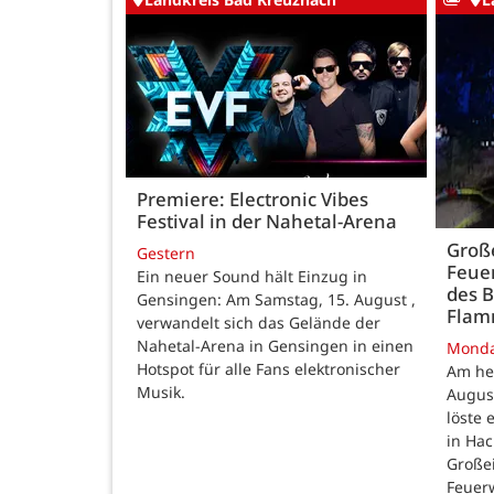
Premiere: Electronic Vibes
Festival in der Nahetal-Arena
Große
Gestern
Feue
Ein neuer Sound hält Einzug in
des B
Gensingen: Am Samstag, 15. August ,
Fla
verwandelt sich das Gelände der
Nahetal-Arena in Gensingen in einen
Mond
Hotspot für alle Fans elektronischer
Am he
Musik.
August
löste
in Ha
Großei
Feuer