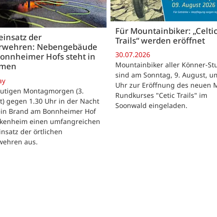
Für Mountainbiker: „Celti
insatz der
Trails“ werden eröffnet
rwehren: Nebengebäude
30.07.2026
onnheimer Hofs steht in
Mountainbiker aller Könner-St
mmen
sind am Sonntag, 9. August, u
ay
Uhr zur Eröffnung des neuen 
utigen Montagmorgen (3.
Rundkurses "Cetic Trails" im
) gegen 1.30 Uhr in der Nacht
Soonwald eingeladen.
 ein Brand am Bonnheimer Hof
ckenheim einen umfangreichen
nsatz der örtlichen
wehren aus.