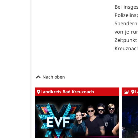
Bei insge
Polizeii
Spendern
von je ru
Zeitpunkt
Kreuznache
Nach oben
Landkreis Bad Kreuznach
L