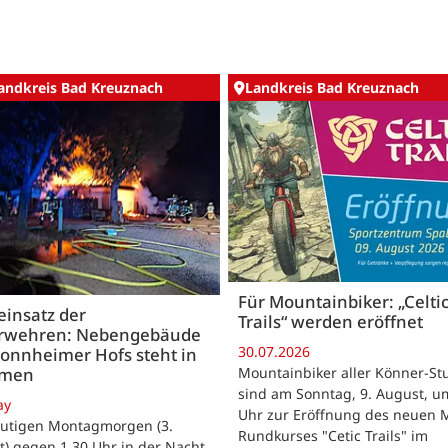
andkreis Bad Kreuznach
Landkreis Bad Kreuznach
Für Mountainbiker: „Celti
insatz der
Trails“ werden eröffnet
rwehren: Nebengebäude
30.07.2026
onnheimer Hofs steht in
Mountainbiker aller Könner-St
mmen
sind am Sonntag, 9. August, u
ay
Uhr zur Eröffnung des neuen 
utigen Montagmorgen (3.
Rundkurses "Cetic Trails" im
) gegen 1.30 Uhr in der Nacht