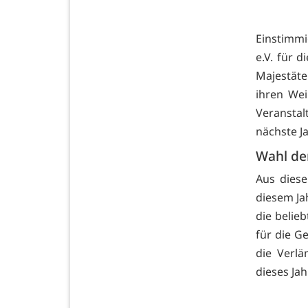
Einstimmi
e.V. für 
Majestäte
ihren Wei
Veransta
nächste J
Wahl de
Aus dies
diesem Jah
die belie
für die G
die Verlä
dieses Ja