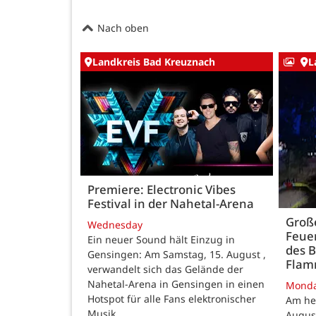
Nach oben
Landkreis Bad Kreuznach
L
Premiere: Electronic Vibes
Festival in der Nahetal-Arena
Große
Wednesday
Feue
Ein neuer Sound hält Einzug in
des B
Gensingen: Am Samstag, 15. August ,
Fla
verwandelt sich das Gelände der
Nahetal-Arena in Gensingen in einen
Mond
Hotspot für alle Fans elektronischer
Am he
Musik.
August