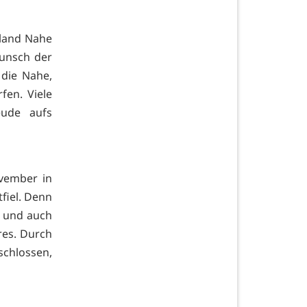
nland Nahe
Wunsch der
 die Nahe,
fen. Viele
eude aufs
vember in
tfiel. Denn
t und auch
res. Durch
schlossen,