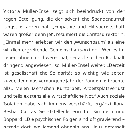
Victoria Müller-Ensel zeigt sich beeindruckt von der
regen Beteiligung, die der adventliche Spendenaufruf
jüngst erfahren hat. „Empathie und Hilfsbereitschaft
waren größer denn je!“, resümiert die Caritasdirektorin.
„Einmal mehr erlebten wir den ‚Wunschbaum‘ als eine
wirklich ergreifende Gemeinschafts-Aktion.“ Wer es im
Leben ohnehin schwerer hat, sei auf solchen Rückhalt
dringend angewiesen, so Müller-Ensel weiter. „Derzeit
ist gesellschaftliche Solidarität so wichtig wie selten
zuvor, denn das vergangene Jahr der Pandemie brachte
allzu vielen Menschen Kurzarbeit, Arbeitsplatzverlust
und teils existenzielle wirtschaftliche Not.“ Auch soziale
Isolation habe sich immens verschärft, ergänzt Ilona
Besha, Caritas-Dienststellenleiterin für Simmern und
Boppard. „Die psychischen Folgen sind oft gravierend –
gerade dort, wo jemand ohnehin ans Haus gefesselt