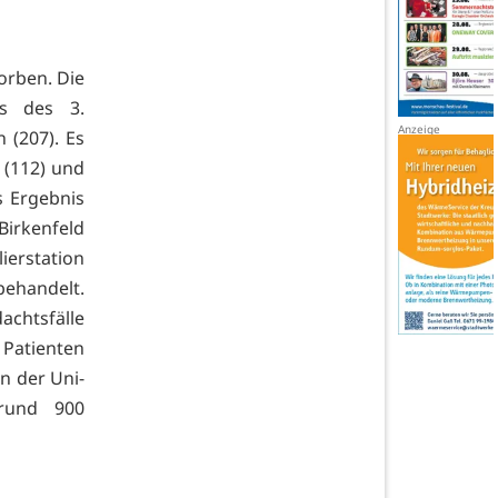
orben. Die
ss des 3.
 (207). Es
 (112) und
s Ergebnis
Birkenfeld
ierstation
behandelt.
achtsfälle
r Patienten
n der Uni-
 rund 900