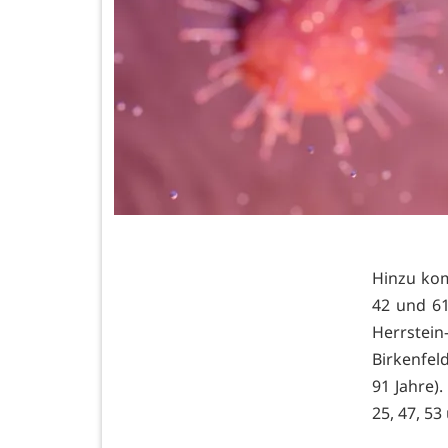
Hinzu kom
42 und 6
Herrstei
Birkenfel
91 Jahre)
25, 47, 53