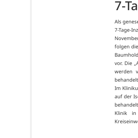
7-T
Als genes
7-Tage-I
Novembers
folgen di
Baumholde
vor. Die 
werden vi
behandelt
Im Klinik
auf der Is
behandelt
Klinik i
Kreiseinw