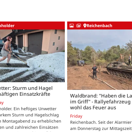
holder
Reichenbach
tter: Sturm und Hagel
äftigen Einsatzkräfte
Waldbrand: "Haben die L
im Griff" - Rallyefahrzeug 
ay
wohl das Feuer aus
lder. Ein heftiges Unwetter
tarkem Sturm und Hagelschlag
Friday
m Montagabend zu erheblichen
Reichenbach. Seit der Alarmie
en und zahlreichen Einsätzen
am Donnerstag zur Mittagszeit