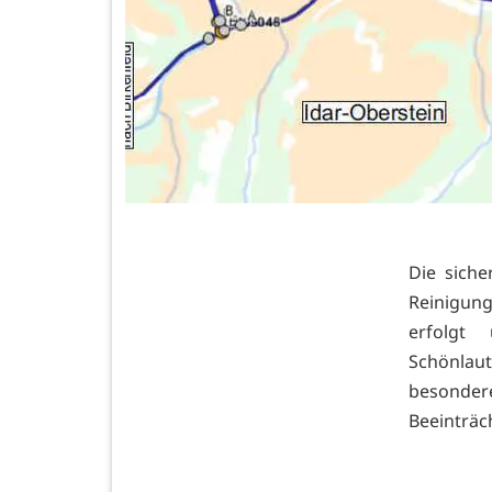
Die siche
Reinigun
erfolgt
Schönlau
besonde
Beeinträc