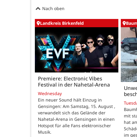
Nach oben
Landkreis Birkenfeld
Baum
Premiere: Electronic Vibes
Festival in der Nahetal-Arena
Unwe
besch
Wednesday
Ein neuer Sound hält Einzug in
Tuesd
Gensingen: Am Samstag, 15. August ,
Baumho
verwandelt sich das Gelände der
mit s
Nahetal-Arena in Gensingen in einen
hat a
Hotspot für alle Fans elektronischer
Schäd
Musik.
im ge