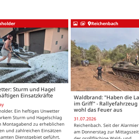
holder
Reichenbach
tter: Sturm und Hagel
äftigen Einsatzkräfte
Waldbrand: "Haben die L
im Griff" - Rallyefahrzeug 
ay
wohl das Feuer aus
lder. Ein heftiges Unwetter
tarkem Sturm und Hagelschlag
31.07.2026
m Montagabend zu erheblichen
Reichenbach. Seit der Alarmie
en und zahlreichen Einsätzen
am Donnerstag zur Mittagszeit
samten Dienstgebiet geführt.
der großflächige Wald- und