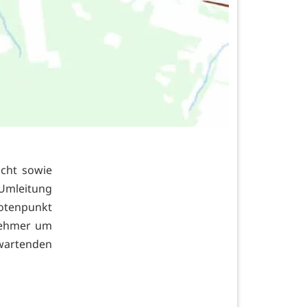
scht sowie
Umleitung
tenpunkt
nehmer um
artenden