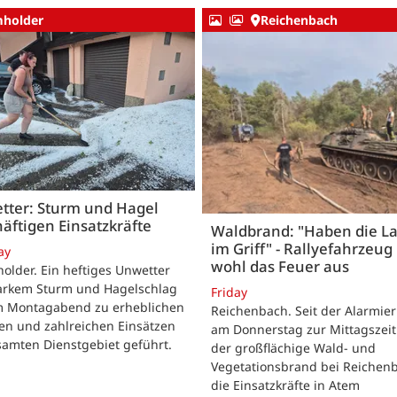
holder
Reichenbach
tter: Sturm und Hagel
äftigen Einsatzkräfte
Waldbrand: "Haben die L
im Griff" - Rallyefahrzeug 
ay
wohl das Feuer aus
lder. Ein heftiges Unwetter
tarkem Sturm und Hagelschlag
Friday
m Montagabend zu erheblichen
Reichenbach. Seit der Alarmie
en und zahlreichen Einsätzen
am Donnerstag zur Mittagszeit
samten Dienstgebiet geführt.
der großflächige Wald- und
Vegetationsbrand bei Reichen
die Einsatzkräfte in Atem