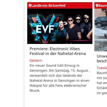
Landkreis Birkenfeld
Baum
Premiere: Electronic Vibes
Festival in der Nahetal-Arena
Unwe
besch
Gestern
Ein neuer Sound hält Einzug in
Tuesd
Gensingen: Am Samstag, 15. August ,
Baumho
verwandelt sich das Gelände der
mit s
Nahetal-Arena in Gensingen in einen
hat a
Hotspot für alle Fans elektronischer
Schäd
Musik.
im ge