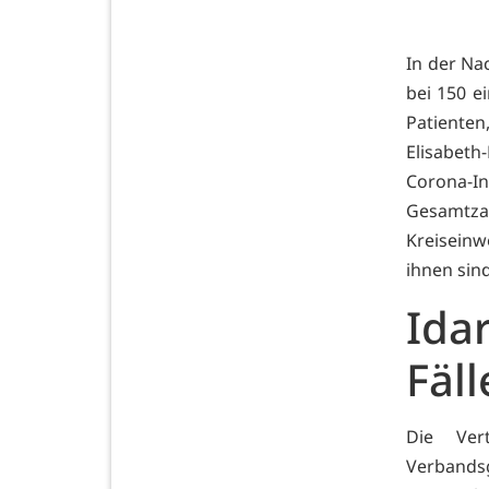
In der Na
bei 150 e
Patiente
Elisabeth
Corona-In
Gesamtza
Kreiseinw
ihnen sind
Ida
Fäll
Die Vert
Verbands