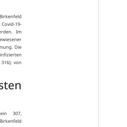
Birkenfeld
 Covid-19-
erden. Im
gewiesener
tmung. Die
fizierten
 316); von
sten
tein 307,
irkenfeld