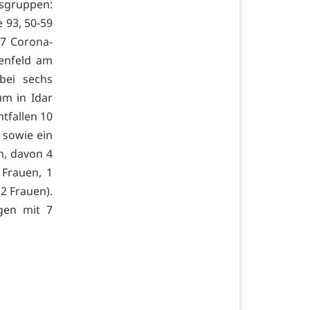
rsgruppen:
e 93, 50-59
 27 Corona-
enfeld am
bei sechs
m in Idar
tfallen 10
 sowie ein
n, davon 4
 Frauen, 1
2 Frauen).
igen mit 7