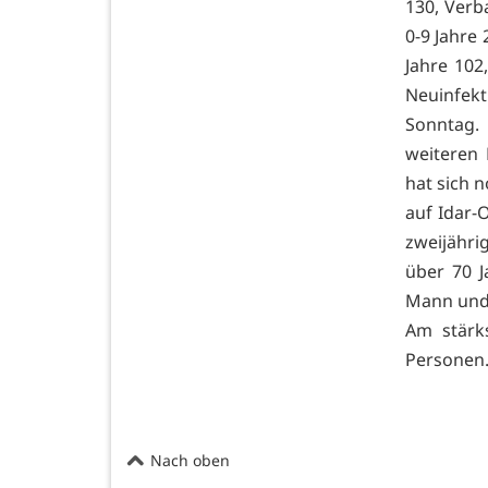
130, Verb
0-9 Jahre 
Jahre 102,
Neuinfek
Sonntag.
weiteren
hat sich 
auf Idar-
zweijähri
über 70 J
Mann und 
Am stärks
Personen
Nach oben