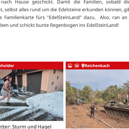
n nach Hause geschickt. Damit die Familien, sobald di
st, selbst alles rund um die Edelsteine erkunden können, gi
is Familienkarte fürs "EdelSteinLand" dazu. Also, ran an d
arben und schickt bunte Regenbogen ins EdelSteinLand!
holder
Reichenbach
tter: Sturm und Hagel