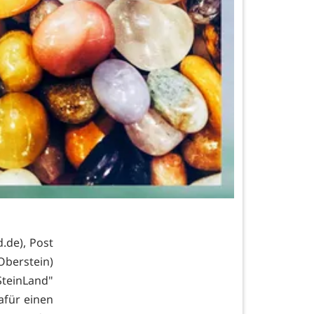
.de), Post
Oberstein)
SteinLand"
afür einen