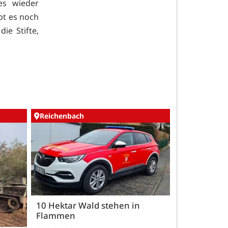
es wieder
bt es noch
ie Stifte,
Reichenbach
10 Hektar Wald stehen in
Flammen