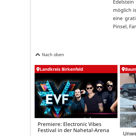
Edelstei
möglich i
eine grat
Pinsel, F
Nach oben
Landkreis Birkenfeld
Baum
Premiere: Electronic Vibes
Festival in der Nahetal-Arena
Unwe