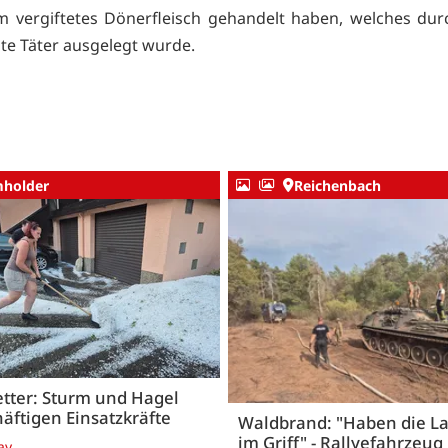
m vergiftetes Dönerfleisch gehandelt haben, welches dur
e Täter ausgelegt wurde.
holder
Reichenbach
tter: Sturm und Hagel
äftigen Einsatzkräfte
Waldbrand: "Haben die L
im Griff" - Rallyefahrzeug 
ay