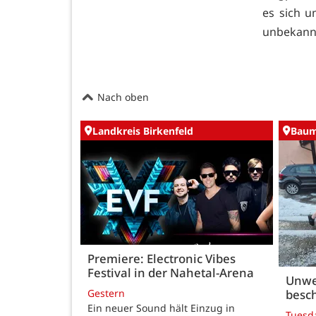
es sich u
unbekannt
Nach oben
Landkreis Birkenfeld
Baum
Premiere: Electronic Vibes
Festival in der Nahetal-Arena
Unwe
besch
Gestern
Ein neuer Sound hält Einzug in
Tuesd