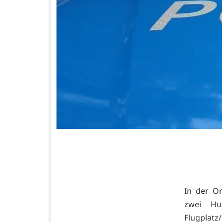
In der O
zwei H
Flugplatz