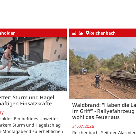
holder
Reichenbach
tter: Sturm und Hagel
äftigen Einsatzkräfte
Waldbrand: "Haben die L
im Griff" - Rallyefahrzeug 
ay
wohl das Feuer aus
lder. Ein heftiges Unwetter
tarkem Sturm und Hagelschlag
31.07.2026
m Montagabend zu erheblichen
Reichenbach. Seit der Alarmie