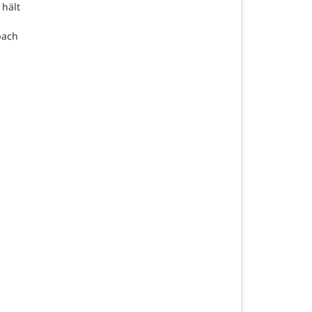
 hält
bach