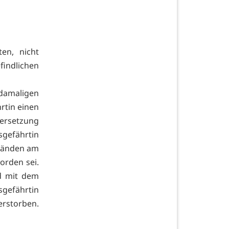
en, nicht
findlichen
damaligen
rtin einen
ersetzung
sgefährtin
 Händen am
orden sei.
d mit dem
gefährtin
erstorben.