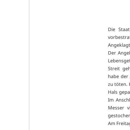
Die Staa
vorbestra
Angeklagt
Der Ange
Lebensgef
Streit g
habe der 
zu töten.
Hals gepa
Im Ansch
Messer v
gestochen
Am Freitag