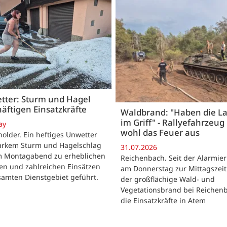
tter: Sturm und Hagel
äftigen Einsatzkräfte
Waldbrand: "Haben die L
im Griff" - Rallyefahrzeug 
ay
wohl das Feuer aus
lder. Ein heftiges Unwetter
tarkem Sturm und Hagelschlag
31.07.2026
m Montagabend zu erheblichen
Reichenbach. Seit der Alarmie
en und zahlreichen Einsätzen
am Donnerstag zur Mittagszeit
samten Dienstgebiet geführt.
der großflächige Wald- und
Vegetationsbrand bei Reichen
die Einsatzkräfte in Atem