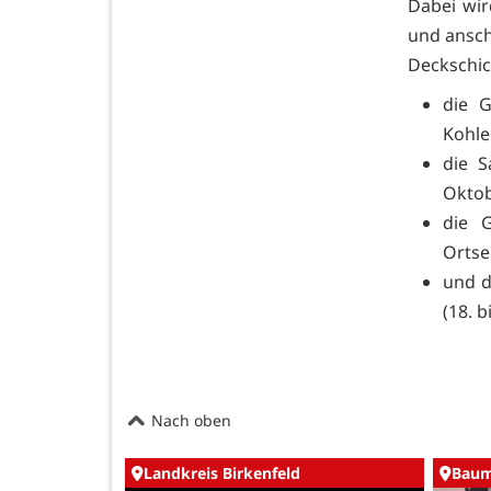
Dabei wir
und ansch
Deckschic
die G
Kohle
die S
Oktob
die 
Ortse
und d
(18. b
Nach oben
Landkreis Birkenfeld
Baum