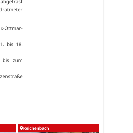
 abgefräst
adratmeter
r.-Ottmar-
1. bis 18.
e bis zum
tzenstraße
Reichenbach