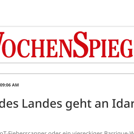
 09:06 AM
 des Landes geht an Ida
IoT-Fieberscanner oder ein viereckiges Barrique-W