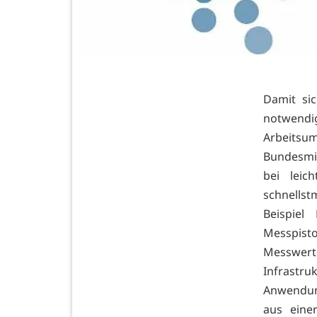
Damit sic
notwendi
Arbeits
Bundesmin
bei leic
schnellst
Beispiel
Messpist
Messwerte
Infrastru
Anwendung
aus eine