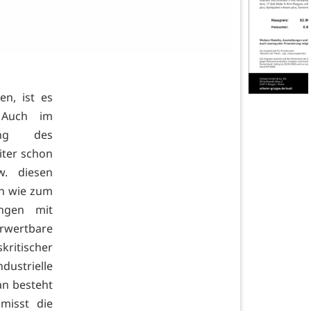
en, ist es
. Auch im
nung des
iter schon
w. diesen
en wie zum
ungen mit
rwertbare
kritischer
dustrielle
an besteht
misst die