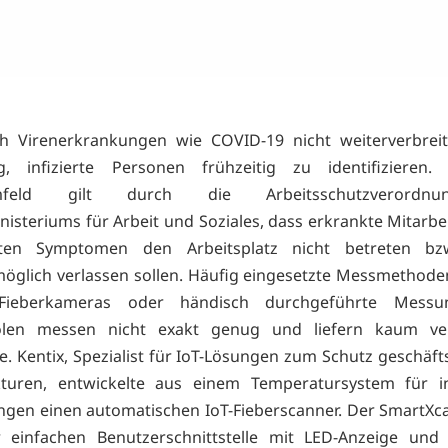
h Virenerkrankungen wie COVID-19 nicht weiterverbreit
g, infizierte Personen frühzeitig zu identifizieren
umfeld gilt durch die Arbeitsschutzverord
isteriums für Arbeit und Soziales, dass erkrankte Mitarbe
hten Symptomen den Arbeitsplatz nicht betreten bz
möglich verlassen sollen. Häufig eingesetzte Messmethod
 Fieberkameras oder händisch durchgeführte Mess
olen messen nicht exakt genug und liefern kaum ve
. Kentix, Spezialist für IoT-Lösungen zum Schutz geschäfts
kturen, entwickelte aus einem Temperatursystem für in
en einen automatischen IoT-Fieberscanner. Der SmartXc
r einfachen Benutzerschnittstelle mit LED-Anzeige und 