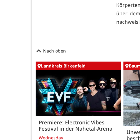
Körperte
über dem 
nachweis
Nach oben
Landkreis Birkenfeld
Baum
Premiere: Electronic Vibes
Festival in der Nahetal-Arena
Unwe
besch
Wednesday