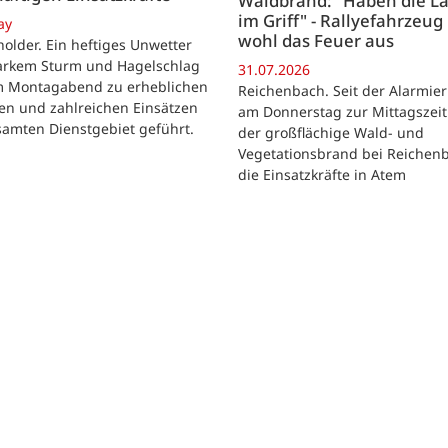
Waldbrand: "Haben die L
im Griff" - Rallyefahrzeug 
ay
wohl das Feuer aus
lder. Ein heftiges Unwetter
tarkem Sturm und Hagelschlag
31.07.2026
m Montagabend zu erheblichen
Reichenbach. Seit der Alarmie
en und zahlreichen Einsätzen
am Donnerstag zur Mittagszeit
samten Dienstgebiet geführt.
der großflächige Wald- und
Vegetationsbrand bei Reichen
die Einsatzkräfte in Atem