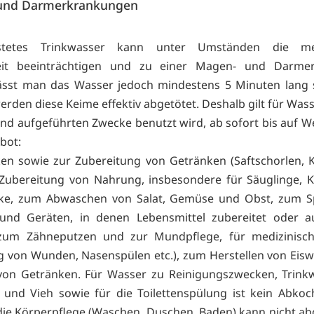
und Darmerkrankungen
astetes Trinkwasser kann unter Umständen die men
it beeinträchtigen und zu einer Magen- und Darme
Lässt man das Wasser jedoch mindestens 5 Minuten lang 
rden diese Keime effektiv abgetötet. Deshalb gilt für Wass
nd aufgeführten Zwecke benutzt wird, ab sofort bis auf We
bot:
en sowie zur Zubereitung von Getränken (Saftschorlen, K
r Zubereitung von Nahrung, insbesondere für Säuglinge, K
ke, zum Abwaschen von Salat, Gemüse und Obst, zum S
und Geräten, in denen Lebensmittel zubereitet oder a
zum Zähneputzen und zur Mundpflege, für medizinisc
g von Wunden, Nasenspülen etc.), zum Herstellen von Eisw
von Getränken. Für Wasser zu Reinigungszwecken, Trinkw
 und Vieh sowie für die Toilettenspülung ist kein Abkoc
die Körperpflege (Waschen, Duschen, Baden) kann nicht a