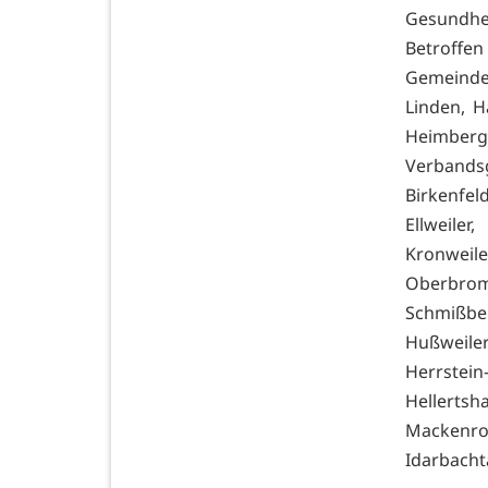
Gesundhei
Betroffe
Gemeinden
Linden, H
Heimber
Verbandsg
Birkenfel
Ellweiler
Kronwei
Oberbrom
Schmißbe
Hußweiler
Herrste
Hellertsh
Mackenrod
Idarbachta