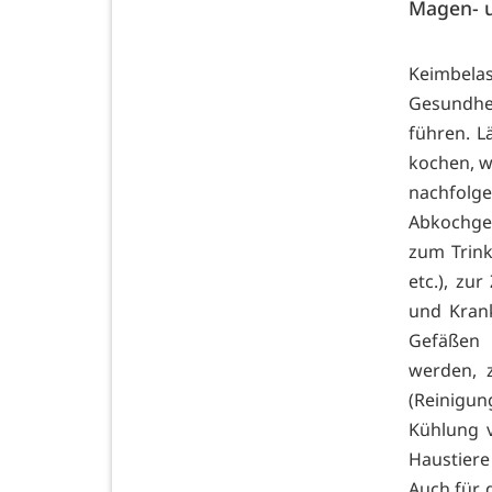
Magen- 
Keimbel
Gesundhe
führen. 
kochen, we
nachfolge
Abkochge
zum Trink
etc.), zu
und Kran
Gefäßen 
werden, 
(Reinigun
Kühlung 
Haustiere
Auch für 