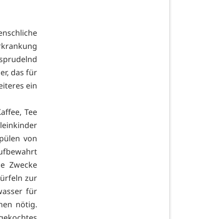
schliche
rkrankung
sprudelnd
er, das für
iteres ein
affee, Tee
leinkinder
pülen von
ufbewahrt
he Zwecke
ürfeln zur
asser für
hen nötig.
bgekochtes