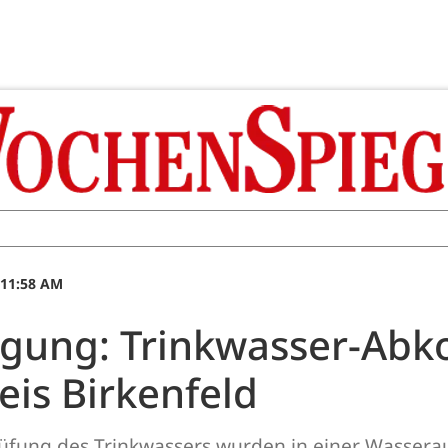
 11:58 AM
igung: Trinkwasser-Abk
is Birkenfeld
üfung des Trinkwassers wurden in einer Wassera