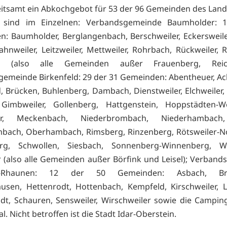
tsamt ein Abkochgebot für 53 der 96 Gemeinden des Land
n sind im Einzelnen: Verbandsgemeinde Baumholder: 
: Baumholder, Berglangenbach, Berschweiler, Eckersweile
ahnweiler, Leitzweiler, Mettweiler, Rohrbach, Rückweiler, 
g (also alle Gemeinden außer Frauenberg, Reich
emeinde Birkenfeld: 29 der 31 Gemeinden: Abentheuer, Ac
d, Brücken, Buhlenberg, Dambach, Dienstweiler, Elchweiler, 
, Gimbweiler, Gollenberg, Hattgenstein, Hoppstädten-W
ler, Meckenbach, Niederbrombach, Niederhambach
bach, Oberhambach, Rimsberg, Rinzenberg, Rötsweiler-No
rg, Schwollen, Siesbach, Sonnenberg-Winnenberg, Wi
 (also alle Gemeinden außer Börfink und Leisel); Verban
in-Rhaunen: 12 der 50 Gemeinden: Asbach, Bruc
ausen, Hettenrodt, Hottenbach, Kempfeld, Kirschweiler, L
t, Schauren, Sensweiler, Wirschweiler sowie die Campin
l. Nicht betroffen ist die Stadt Idar-Oberstein.