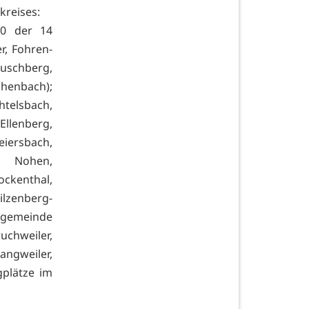
kreises:
10 der 14
r, Fohren-
Ruschberg,
enbach);
htelsbach,
Ellenberg,
eiersbach,
, Nohen,
ckenthal,
lzenberg-
dsgemeinde
hweiler,
angweiler,
gplätze im