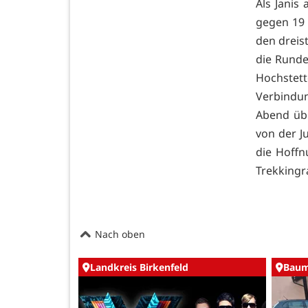
Als Jani
gegen 19
den dreis
die Runde
Hochstet
Verbindun
Abend übe
von der J
die Hoffn
Trekkingr
Nach oben
Landkreis Birkenfeld
Baum