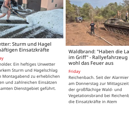
tter: Sturm und Hagel
äftigen Einsatzkräfte
Waldbrand: "Haben die L
im Griff" - Rallyefahrzeug 
ay
wohl das Feuer aus
lder. Ein heftiges Unwetter
tarkem Sturm und Hagelschlag
Friday
m Montagabend zu erheblichen
Reichenbach. Seit der Alarmie
en und zahlreichen Einsätzen
am Donnerstag zur Mittagszeit
samten Dienstgebiet geführt.
der großflächige Wald- und
Vegetationsbrand bei Reichen
die Einsatzkräfte in Atem