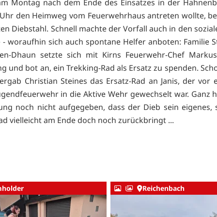
s am Montag nach dem Ende des Einsatzes in der Hahnenb
 Uhr den Heimweg vom Feuerwehrhaus antreten wollte, be
ten Diebstahl. Schnell machte der Vorfall auch in den sozia
 - woraufhin sich auch spontane Helfer anboten: Familie S
ten-Dhaun setzte sich mit Kirns Feuerwehr-Chef Markus
g und bot an, ein Trekking-Rad als Ersatz zu spenden. Sch
rgab Christian Steines das Ersatz-Rad an Janis, der vor 
ugendfeuerwehr in die Aktive Wehr gewechselt war. Ganz h
ung noch nicht aufgegeben, dass der Dieb sein eigenes,
ad vielleicht am Ende doch noch zurückbringt ...
holder
Reichenbach