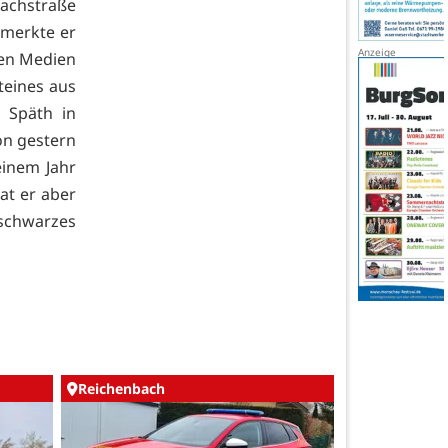
achstraße
merkte er
len Medien
teines aus
 Späth in
on gestern
einem Jahr
at er aber
 schwarzes
Reichenbach