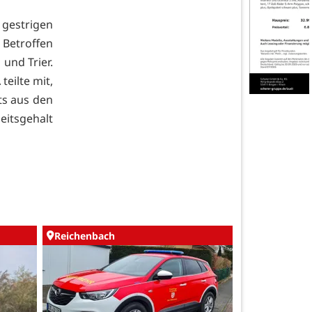
gestrigen
 Betroffen
und Trier.
eilte mit,
ts aus den
itsgehalt
Reichenbach