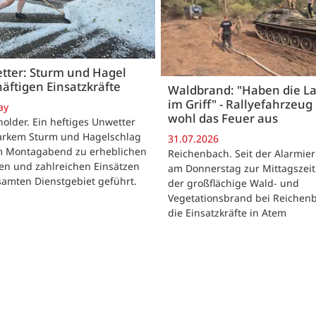
tter: Sturm und Hagel
äftigen Einsatzkräfte
Waldbrand: "Haben die L
im Griff" - Rallyefahrzeug 
ay
wohl das Feuer aus
lder. Ein heftiges Unwetter
tarkem Sturm und Hagelschlag
31.07.2026
m Montagabend zu erheblichen
Reichenbach. Seit der Alarmie
en und zahlreichen Einsätzen
am Donnerstag zur Mittagszeit
samten Dienstgebiet geführt.
der großflächige Wald- und
Vegetationsbrand bei Reichen
die Einsatzkräfte in Atem