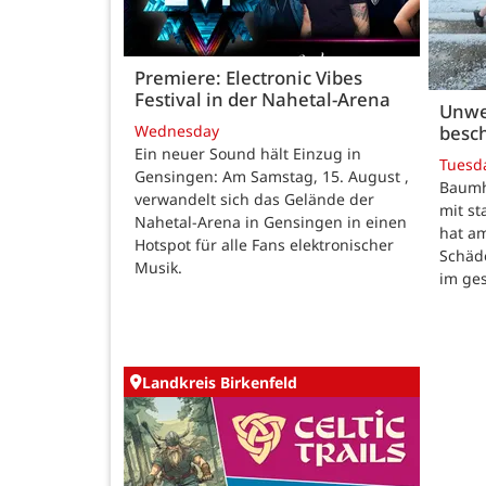
Premiere: Electronic Vibes
Festival in der Nahetal-Arena
Unwe
besch
Wednesday
Ein neuer Sound hält Einzug in
Tuesd
Gensingen: Am Samstag, 15. August ,
Baumho
verwandelt sich das Gelände der
mit s
Nahetal-Arena in Gensingen in einen
hat a
Hotspot für alle Fans elektronischer
Schäd
Musik.
im ge
Landkreis Birkenfeld