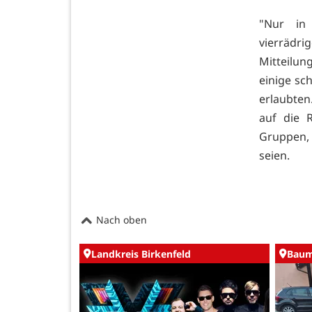
"Nur in
vierrädr
Mitteilun
einige sc
erlaubten
auf die 
Gruppen, 
seien.
Nach oben
Landkreis Birkenfeld
Baum