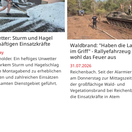
tter: Sturm und Hagel
äftigen Einsatzkräfte
Waldbrand: "Haben die L
im Griff" - Rallyefahrzeug 
ay
wohl das Feuer aus
lder. Ein heftiges Unwetter
tarkem Sturm und Hagelschlag
31.07.2026
m Montagabend zu erheblichen
Reichenbach. Seit der Alarmie
en und zahlreichen Einsätzen
am Donnerstag zur Mittagszeit
samten Dienstgebiet geführt.
der großflächige Wald- und
Vegetationsbrand bei Reichen
die Einsatzkräfte in Atem