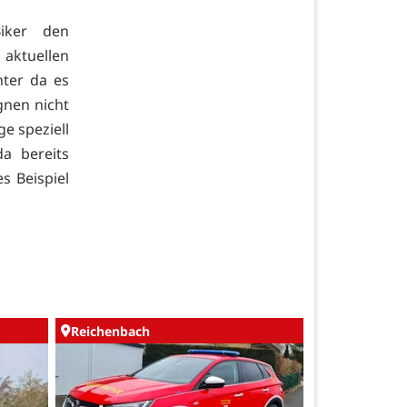
iker den
aktuellen
nter da es
gnen nicht
e speziell
a bereits
s Beispiel
Reichenbach