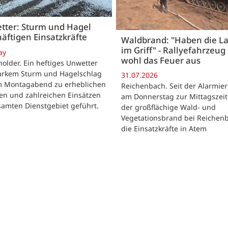
tter: Sturm und Hagel
äftigen Einsatzkräfte
Waldbrand: "Haben die L
im Griff" - Rallyefahrzeug 
ay
wohl das Feuer aus
lder. Ein heftiges Unwetter
tarkem Sturm und Hagelschlag
31.07.2026
m Montagabend zu erheblichen
Reichenbach. Seit der Alarmie
en und zahlreichen Einsätzen
am Donnerstag zur Mittagszeit
samten Dienstgebiet geführt.
der großflächige Wald- und
Vegetationsbrand bei Reichen
die Einsatzkräfte in Atem