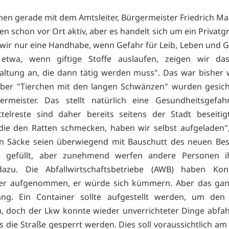
hen gerade mit dem Amtsleiter, Bürgermeister Friedrich Ma
en schon vor Ort aktiv, aber es handelt sich um ein Privatg
wir nur eine Handhabe, wenn Gefahr für Leib, Leben und 
 etwa, wenn giftige Stoffe auslaufen, zeigen wir da
altung an, die dann tätig werden muss". Das war bisher 
 aber "Tierchen mit den langen Schwänzen" wurden gesich
ermeister. Das stellt natürlich eine Gesundheitsgefah
telreste sind daher bereits seitens der Stadt beseiti
die den Ratten schmecken, haben wir selbst aufgeladen"
n Säcke seien überwiegend mit Bauschutt des neuen Bes
 gefüllt, aber zunehmend werfen andere Personen i
dazu. Die Abfallwirtschaftsbetriebe (AWB) haben Ko
er aufgenommen, er würde sich kümmern. Aber das gan
lang. Ein Container sollte aufgestellt werden, um den
n, doch der Lkw konnte wieder unverrichteter Dinge abfa
 die Straße gesperrt werden. Dies soll voraussichtlich a