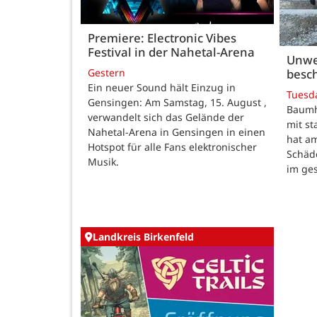
Premiere: Electronic Vibes
Festival in der Nahetal-Arena
Unwe
besch
Gestern
Ein neuer Sound hält Einzug in
Tuesd
Gensingen: Am Samstag, 15. August ,
Baumho
verwandelt sich das Gelände der
mit s
Nahetal-Arena in Gensingen in einen
hat a
Hotspot für alle Fans elektronischer
Schäd
Musik.
im ge
Landkreis Birkenfeld