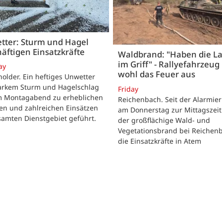
tter: Sturm und Hagel
äftigen Einsatzkräfte
Waldbrand: "Haben die L
im Griff" - Rallyefahrzeug 
ay
wohl das Feuer aus
lder. Ein heftiges Unwetter
tarkem Sturm und Hagelschlag
Friday
m Montagabend zu erheblichen
Reichenbach. Seit der Alarmie
en und zahlreichen Einsätzen
am Donnerstag zur Mittagszeit
samten Dienstgebiet geführt.
der großflächige Wald- und
Vegetationsbrand bei Reichen
die Einsatzkräfte in Atem