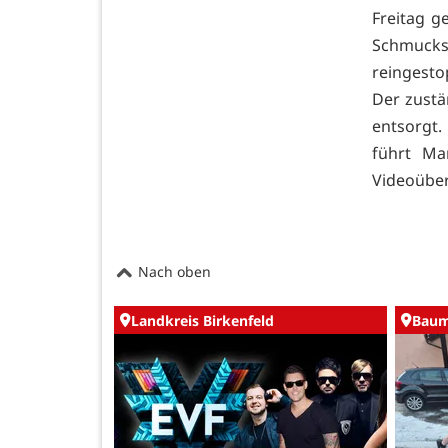
Freitag g
Schmuckst
reingestop
Der zustä
entsorgt.
führt Ma
Videoüber
Nach oben
Landkreis Birkenfeld
Baum