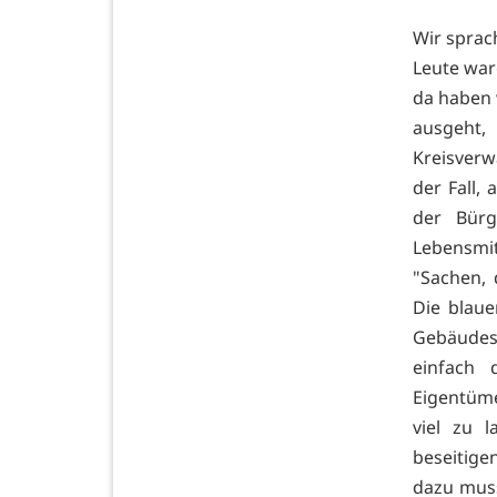
Wir sprac
Leute war
da haben 
ausgeht,
Kreisverw
der Fall,
der Bürg
Lebensmit
"Sachen, 
Die blaue
Gebäudes
einfach 
Eigentüm
viel zu 
beseitige
dazu muss