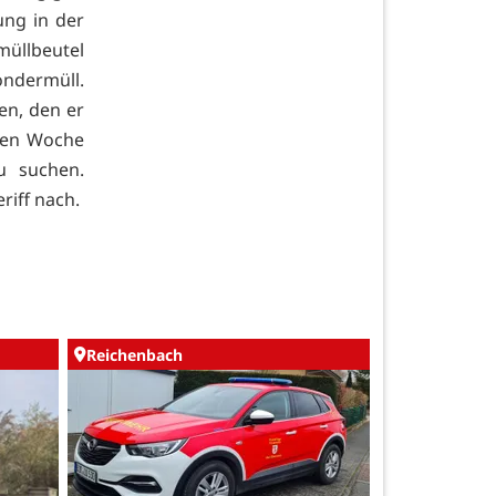
ung in der
müllbeutel
Sondermüll.
en, den er
nden Woche
u suchen.
riff nach.
Reichenbach