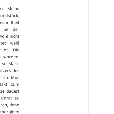
rx. "Meine
rundstück,
Gesundheit
s bei der
wohl nicht
tet", weiß
r da. Die
gt worden.
, so Marx.
itzers des
hren Müll
ntakt zum
ze dauert
 Unrat zu
hren, denn
m morgigen