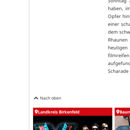
Sonntag 
haben, im
Opfer hin
einer sch
dem schwa
Rhaunen 
heutigen
filmreif
aufgefun
Scharade 
Nach oben
Landkreis Birkenfeld
Baum