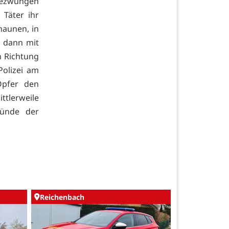
gezwungen
 Täter ihr
haunen, in
m dann mit
n Richtung
olizei am
Opfer den
tlerweile
ründe der
Reichenbach