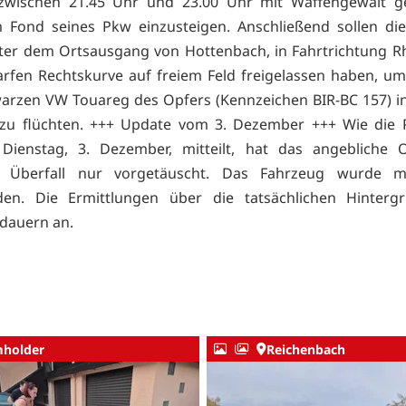
zwischen 21.45 Uhr und 23.00 Uhr mit Waffengewalt 
 Fond seines Pkw einzusteigen. Anschließend sollen die
ter dem Ortsausgang von Hottenbach, in Fahrtrichtung R
arfen Rechtskurve auf freiem Feld freigelassen haben, u
rzen VW Touareg des Opfers (Kennzeichen BIR-BC 157) i
zu flüchten. +++ Update vom 3. Dezember +++ Wie die P
 Dienstag, 3. Dezember, mitteilt, hat das angebliche 
en Überfall nur vorgetäuscht. Das Fahrzeug wurde mit
den. Die Ermittlungen über die tatsächlichen Hinterg
dauern an.
holder
Reichenbach