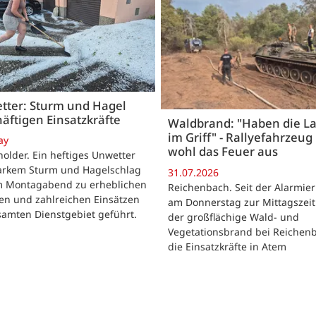
tter: Sturm und Hagel
äftigen Einsatzkräfte
Waldbrand: "Haben die L
im Griff" - Rallyefahrzeug 
ay
wohl das Feuer aus
lder. Ein heftiges Unwetter
tarkem Sturm und Hagelschlag
31.07.2026
m Montagabend zu erheblichen
Reichenbach. Seit der Alarmie
en und zahlreichen Einsätzen
am Donnerstag zur Mittagszeit
samten Dienstgebiet geführt.
der großflächige Wald- und
Vegetationsbrand bei Reichen
die Einsatzkräfte in Atem