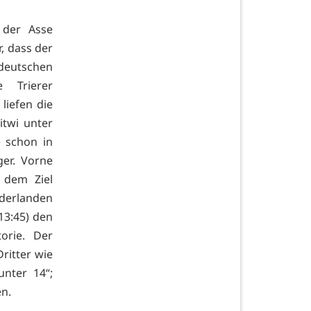
 der Asse
, dass der
 deutschen
 Trierer
liefen die
itwi unter
 schon in
ger. Vorne
 dem Ziel
ederlanden
13:45) den
torie. Der
Dritter wie
unter 14“;
en.