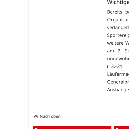
Wichtig
Bereits 
Organisat
verlänger
Sporterei
weitere W
am 2. Se
ungewöhnl
(13.–21.
Läuferm
Generalpr
Aushängesc
Nach oben