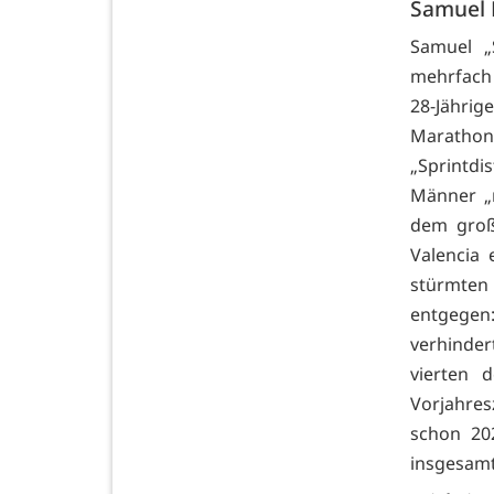
Samuel F
Samuel „
mehrfach 
28-Jährig
Maratho
„Sprintdi
Männer „n
dem groß
Valencia 
stürmten
entgegen:
verhinder
vierten d
Vorjahresz
schon 202
insgesamt