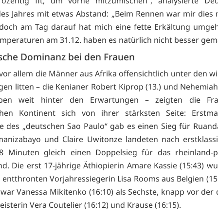
rozentig fit, um vorne mitzumischen“, analysierte Deu
des Jahres mit etwas Abstand: „Beim Rennen war mir dies 
doch am Tag darauf hat mich eine fette Erkältung umge
emperaturen am 31.12. haben es natürlich nicht besser gem
ische Dominanz bei den Frauen
or allem die Männer aus Afrika offensichtlich unter den wi
en litten – die Kenianer Robert Kiprop (13.) und Nehemia
ieben weit hinter den Erwartungen – zeigten die F
schen Kontinent sich von ihrer stärksten Seite: Erstma
e des „deutschen Sao Paulo“ gab es einen Sieg für Ruand
anizabayo und Claire Uwitonze landeten nach erstklass
8 Minuten gleich einen Doppelsieg für das rheinland-p
nd. Die erst 17-jährige Äthiopierin Amare Kassie (15:43) wu
r entthronten Vorjahressiegerin Lisa Rooms aus Belgien (15:
war Vanessa Mikitenko (16:10) als Sechste, knapp vor der
sterin Vera Coutelier (16:12) und Krause (16:15).