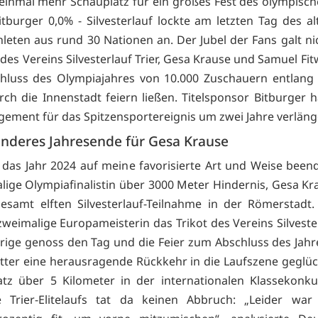
 einmal mehr Schauplatz für ein großes Fest des olympisch
itburger 0,0% - Silvesterlauf lockte am letzten Tag des al
hleten aus rund 30 Nationen an. Der Jubel der Fans galt nic
des Vereins Silvesterlauf Trier, Gesa Krause und Samuel Fitw
hluss des Olympiajahres von 10.000 Zuschauern entlang 
ch die Innenstadt feiern ließen. Titelsponsor Bitburger h
gement für das Spitzensportereignis um zwei Jahre verläng
onderes Jahresende für Gesa Krause
 das Jahr 2024 auf meine favorisierte Art und Weise beend
alige Olympiafinalistin über 3000 Meter Hindernis, Gesa Kr
gesamt elften Silvesterlauf-Teilnahme in der Römerstadt.
zweimalige Europameisterin das Trikot des Vereins Silvester
hrige genoss den Tag und die Feier zum Abschluss des Jahr
utter eine herausragende Rückkehr in die Laufszene geglück
atz über 5 Kilometer in der internationalen Klassekonk
e Trier-Elitelaufs tat da keinen Abbruch: „Leider war 