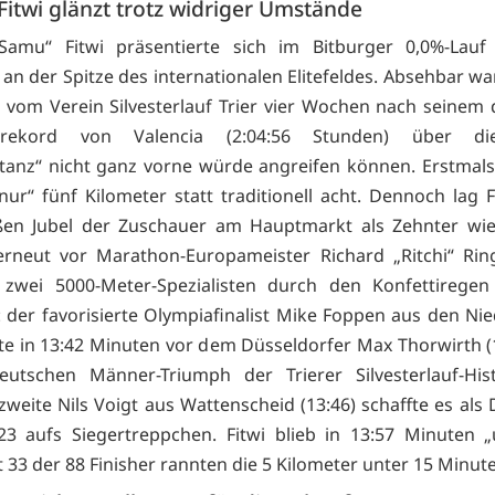
itwi glänzt trotz widriger Umstände
Samu“ Fitwi präsentierte sich im Bitburger 0,0%-Lauf
an der Spitze des internationalen Elitefeldes. Absehbar war
e vom Verein Silvesterlauf Trier vier Wochen nach seinem
nrekord von Valencia (2:04:56 Stunden) über die
stanz“ nicht ganz vorne würde angreifen können. Erstmals 
ur“ fünf Kilometer statt traditionell acht. Dennoch lag F
en Jubel der Zuschauer am Hauptmarkt als Zehnter wie
erneut vor Marathon-Europameister Richard „Ritchi“ Rin
 zwei 5000-Meter-Spezialisten durch den Konfettiregen
 der favorisierte Olympiafinalist Mike Foppen aus den Ni
te in 13:42 Minuten vor dem Düsseldorfer Max Thorwirth (
eutschen Männer-Triumph der Trierer Silvesterlauf-His
weite Nils Voigt aus Wattenscheid (13:46) schaffte es als 
3 aufs Siegertreppchen. Fitwi blieb in 13:57 Minuten „
 33 der 88 Finisher rannten die 5 Kilometer unter 15 Minut