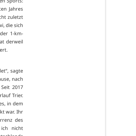
en Sports:
ten Jahres
ht zuletzt
i, die sich
der 1-km-
at derweil
ert.
et“, sagte
ause, nach
 Seit 2017
lauf Trier.
es, in dem
t war. Ihr
urrenz des
ich nicht