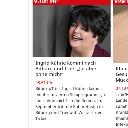
Stadt Trier
Stadt
Ingrid Kühne kommt nach
Bitburg und Trier: „Ja, aber
Klim
ohne mich!“
Gesu
Mück
08:51 Uhr
07:13
Bitburg/Trier. Ingrid Kühne kommt
Trier/
mit ihrem vierten Soloprogramm „Ja,
Lande
aber ohne mich!“ in die Region. Im
zuneh
September tritt die Kabarettistin in
Krankh
Bitburg und Trier auf. Wir verlosen
Rheinl
Tickets!
Infek