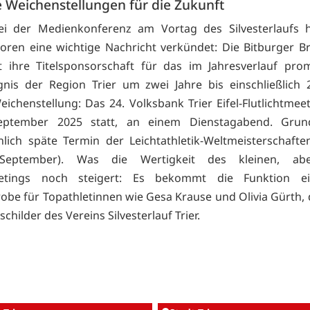
e Weichenstellungen für die Zukunft
bei der Medienkonferenz am Vortag des Silvesterlaufs h
oren eine wichtige Nachricht verkündet: Die Bitburger 
t ihre Titelsponsorschaft für das im Jahresverlauf pro
gnis der Region Trier um zwei Jahre bis einschließlich 
eichenstellung: Das 24. Volksbank Trier Eifel-Flutlichtmeet
ptember 2025 statt, an einem Dienstagabend. Grun
ich späte Termin der Leichtathletik-Weltmeisterschafte
 September). Was die Wertigkeit des kleinen, ab
eetings noch steigert: Es bekommt die Funktion e
obe für Topathletinnen wie Gesa Krause und Olivia Gürth, 
hilder des Vereins Silvesterlauf Trier.