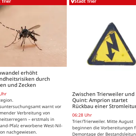
 Trier
Stadt Trier
awandel erhöht
ndheitsrisiken durch
en und Zecken
Zwischen Trierweiler und
 Uhr
Quint: Amprion startet
Region.
Rückbau einer Stromleitu
suntersuchungsamt warnt vor
mender Verbreitung von
06:28 Uhr
eitserregern – erstmals in
Trier/Trierweiler. Mitte August
and-Pfalz erworbene West-Nil-
beginnen die Vorbereitungen f
tion nachgewiesen.
Demontage der Bestandsleitun