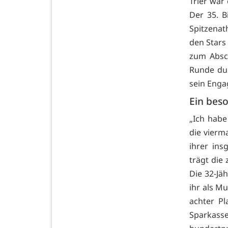
Trier war
Der 35. B
Spitzenat
den Stars 
zum Absc
Runde dur
sein Enga
Ein bes
„Ich habe
die vierm
ihrer ins
trägt die 
Die 32-Jä
ihr als M
achter Pl
Sparkass