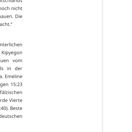
tschlands
noch nicht
hauen. Die
acht.“
nterlichen
h Kipyegon
rauen vom
ls in der
a. Emeline
igen 15:23
fälzischen
rde Vierte
40). Beste
 deutschen