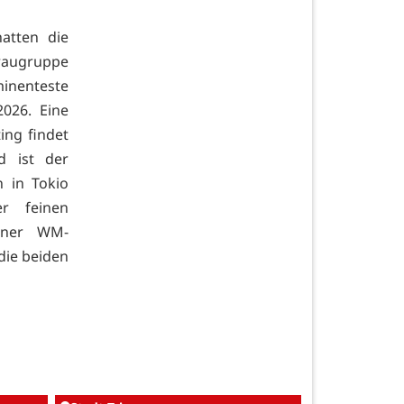
atten die
Braugruppe
minenteste
2026. Eine
ing findet
d ist der
n in Tokio
er feinen
iner WM-
die beiden