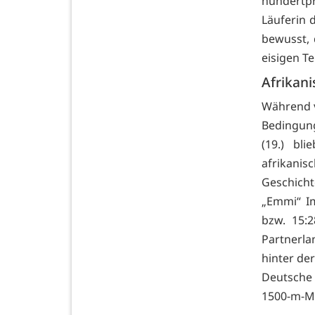
hundertp
Läuferin 
bewusst, 
eisigen T
Afrikan
Während v
Bedingung
(19.) bl
afrikani
Geschicht
„Emmi“ Im
bzw. 15:2
Partnerla
hinter de
Deutsche 
1500-m-Mei