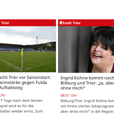
 Trier
Stadt Trier
acht Trier vor Saisonstart:
Ingrid Kühne kommt nac
Heimstärke gegen Fulda
Bitburg und Trier: „Ja, abe
Auftaktsieg
ohne mich!“
 Uhr
08:51 Uhr
 77 Tage nach dem letzten
Bitburg/Trier. Ingrid Kühne k
tspiel wird es für die
mit ihrem vierten Soloprogram
tädter wieder ernst. Zum
aber ohne mich!“ in die Region