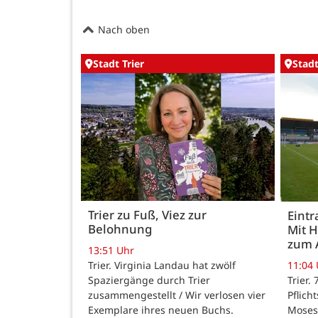
Nach oben
Stadt Trier
Stadt
Trier zu Fuß, Viez zur
Eintr
Belohnung
Mit 
zum 
13:51 Uhr
Trier. Virginia Landau hat zwölf
11:04
Spaziergänge durch Trier
Trier.
zusammengestellt / Wir verlosen vier
Pflich
Exemplare ihres neuen Buchs.
Moses