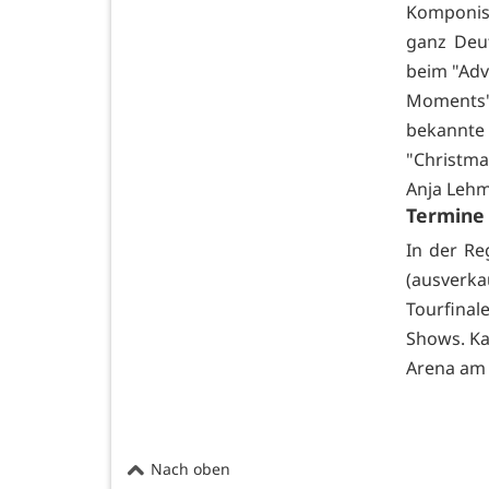
Komponist
ganz Deut
beim "Adve
Moments"
bekannte
"Christmas
Anja Lehm
Termine
In der Re
(ausverk
Tourfinal
Shows. Ka
Arena am 
Nach oben