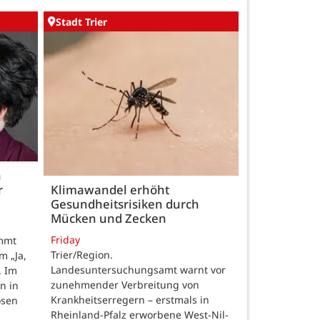
Stadt Trier
h
r
Klimawandel erhöht
Gesundheitsrisiken durch
Mücken und Zecken
Friday
ommt
Trier/Region.
m „Ja,
Landesuntersuchungsamt warnt vor
. Im
zunehmender Verbreitung von
n in
Krankheitserregern – erstmals in
osen
Rheinland-Pfalz erworbene West-Nil-