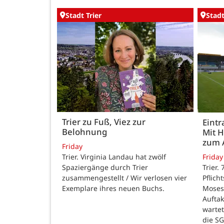
Stadt Trier
Stadt
Trier zu Fuß, Viez zur
Eintr
Belohnung
Mit 
zum 
Friday
Trier. Virginia Landau hat zwölf
Friday
Spaziergänge durch Trier
Trier.
zusammengestellt / Wir verlosen vier
Pflich
Exemplare ihres neuen Buchs.
Moses
Auftak
warte
die SG