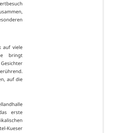
zertbesuch
zusammen,
esonderen
auf viele
e bringt
 Gesichter
berührend.
n, auf die
llandhalle
das erste
kalischen
tel-Kueser