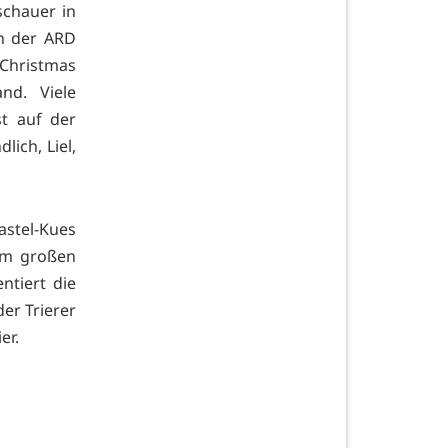
schauer in
in der ARD
 "Christmas
nd. Viele
t auf der
lich, Liel,
astel-Kues
im großen
ntiert die
der Trierer
ier.