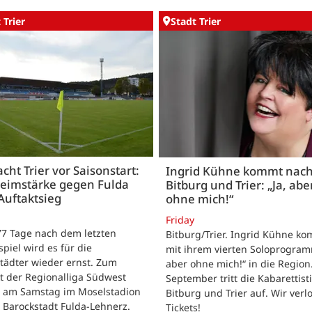
 Trier
Stadt Trier
acht Trier vor Saisonstart:
Ingrid Kühne kommt nac
Heimstärke gegen Fulda
Bitburg und Trier: „Ja, abe
Auftaktsieg
ohne mich!“
Friday
 77 Tage nach dem letzten
Bitburg/Trier. Ingrid Kühne k
tspiel wird es für die
mit ihrem vierten Soloprogram
tädter wieder ernst. Zum
aber ohne mich!“ in die Region
t der Regionalliga Südwest
September tritt die Kabarettisti
t am Samstag im Moselstadion
Bitburg und Trier auf. Wir verl
 Barockstadt Fulda-Lehnerz.
Tickets!