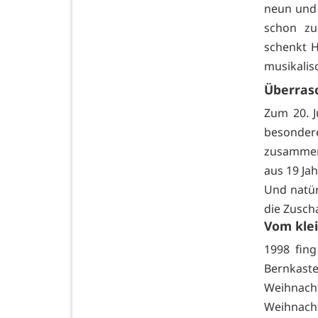
neun und 
schon zu
schenkt 
musikalis
Überras
Zum 20. 
besonde
zusammen,
aus 19 Ja
Und natür
die Zusch
Vom kle
1998 fing
Bernkast
Weihnach
Weihnacht