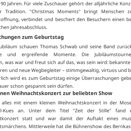
90 Jahren. Für viele Zuschauer gehört der alljährliche Kon
r Tradition. "Christmas Moments" bringt Menschen 
Hoffnung, verbindet und beschert den Besuchern einen b
chen Jahresabschluss.
chungen zum Geburtstag
Jubiläum schauen Thomas Schwab und seine Band zurück 
re und ergreifende Momente. Die Jubiläumstourne
 was war und freut sich auf das, was sein wird: bekannte
hren und neue Wegbegleiter – stimmgewaltig, virtuos und 
lich wird es zum Geburtstag einige Überraschungen gebe
auer schon gespannt sein dürfen.
inen Weihnachtskonzert zur beliebten Show
 alles mit einem kleinen Weihnachtskonzert in der Mose
el-Kues an. Unter dem Titel "Zeit der Stille" fand 
tkonzert statt und war damit der Auftakt eines musi
smärchens. Mittlerweile hat die Bühnenshow des Bernkas