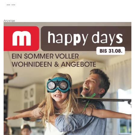
... …