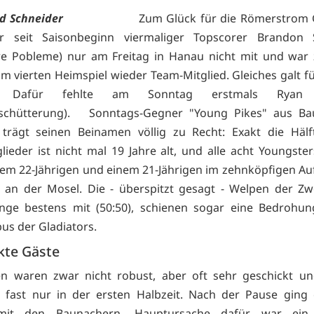
nd Schneider
Zum Glück für die Römerstrom Gl
hr seit Saisonbeginn viermaliger Topscorer Brandon
re Pobleme) nur am Freitag in Hanau nicht mit und war 
im vierten Heimspiel wieder Team-Mitglied. Gleiches galt fü
n. Dafür fehlte am Sonntag erstmals Ryan N
rschütterung). Sonntags-Gegner "Young Pikes" aus Ba
trägt seinen Beinamen völlig zu Recht: Exakt die Hälf
lieder ist nicht mal 19 Jahre alt, und alle acht Youngste
em 22-Jährigen und einem 21-Jährigen im zehnköpfigen Au
e an der Mosel. Die - überspitzt gesagt - Welpen der Zw
ange bestens mit (50:50), schienen sogar eine Bedrohu
s der Gladiators.
kte Gäste
n waren zwar nicht robust, aber oft sehr geschickt und
s fast nur in der ersten Halbzeit. Nach der Pause ging 
mit den Baunachern. Hauptursache dafür war ein 