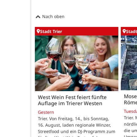
Nach oben
Stadt Trier
Stadt
Mose
West Wein Fest feiert fünfte
Röme
Auflage im Trierer Westen
Tuesd
Gestern
Trier.
Trier. Von Freitag, 14., bis Sonntag,
nördl
16. August, laden regionale Winzer,
die u
Streetfood und ein DJ-Programm zum
Umges