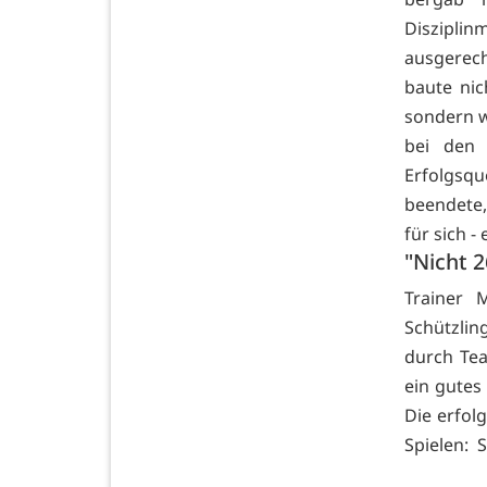
Diszipli
ausgerech
baute ni
sondern w
bei den 
Erfolgsq
beendete
für sich -
"Nicht 
Trainer 
Schützlin
durch Te
ein gutes
Die erfol
Spielen: 