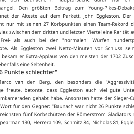
nmangel. Den größten Beitrag zum Young-Pikes-Debakel
net der Älteste auf dem Parkett, John Eggleston. Der 
cht nur mit seinen 27 Korbpunkten einen Team-Rekord de
ies zwischen dem dritten und letzten Viertel eine Rarität a
Frei- als auch bei den "normalen" Würfen hundertp
uote. Als Eggleston zwei Netto-Minuten vor Schluss sei
, bekam er Extra-Applaus von den meisten der 1702 Zusc
 ebenfalls eine Seltenheit.
26 Punkte schlechter"
Marco van den Berg, den besonders die "Aggressivitä
ge freute, betonte, dass Eggleston auch viel gute Unt
amkameraden gehabt habe. Ansonsten hatte der Sieger-C
 Wort für den Gegner: "Baunach war nicht 26 Punkte sc
greichsten fünf Korbschützen der Römerstrom Gladiators
Spearman 130, Herrera 109, Schmitz 84, Nicholas 81, Eggle