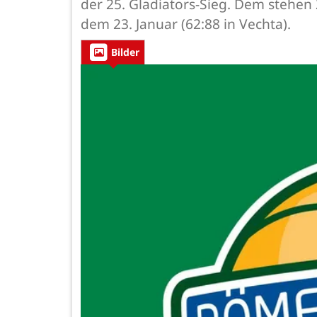
der 25. Gladiators-Sieg. Dem stehen
dem 23. Januar (62:88 in Vechta).
Bilder