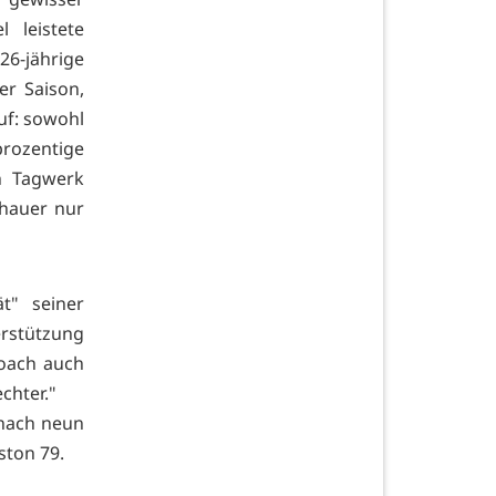
 leistete
26-jährige
r Saison,
uf: sowohl
rozentige
n Tagwerk
hauer nur
t" seiner
erstützung
oach auch
hlechter."
 nach neun
ston 79.