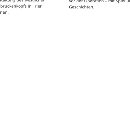
vor der Operation – mit Spiel 
brückenkopfs in Trier
Geschichten.
nen.