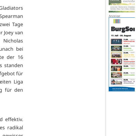
adiators
 Spearman
zwei Tage
r Joey van
icholas
unach bei
te der 16
rs standen
fgebot für
eiten Liga
ng für den
 effektiv.
es radikal
gewisser