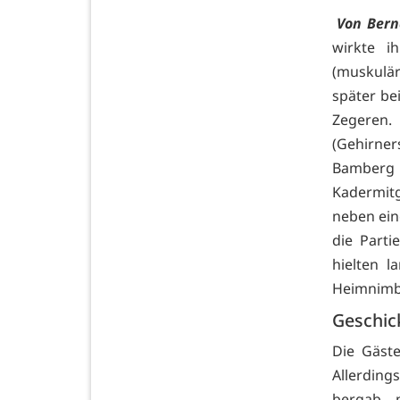
Von Ber
wirkte i
(muskulä
später be
Zegere
(Gehirne
Bamberg 
Kadermitg
neben ein
die Parti
hielten l
Heimnimbu
Geschic
Die Gäste
Allerding
bergab 