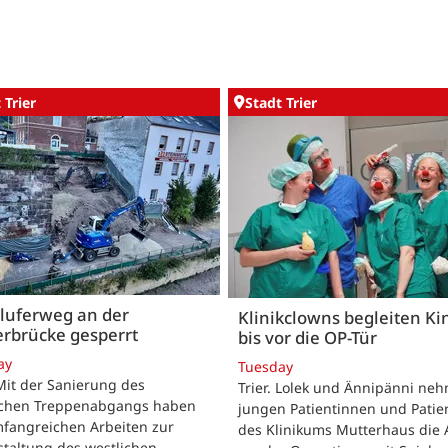
 Trier
Stadt Trier
luferweg an der
Klinikclowns begleiten Ki
rbrücke gesperrt
bis vor die OP-Tür
ay
Tuesday
 Mit der Sanierung des
Trier. Lolek und Ännipänni ne
ichen Treppenabgangs haben
jungen Patientinnen und Patie
mfangreichen Arbeiten zur
des Klinikums Mutterhaus die 
taltung des westlichen